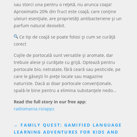
sau storci una pentru o rețetă, nu arunca coaja!
Aproximativ 20% din fruct este coajă, care conține
uleiuri esențiale, are proprietăți antibacteriene și un
parfum natural deosebit.
Ce tip de coajă se poate folosi și cum se curăță
corect
Cojile de portocală sunt versatile și aromate, dar
trebuie alese și curățate cu grijă. Optează pentru
portocale bio, netratate, fără ceară sau pesticide, pe
care le găsești în piețe locale sau magazine
naturiste. Dacă ai doar portocale convenționale,
spală-le bine pentru a elimina substanțele nedo…
Read the full story in our free app:
radiomania.ro/apps
←
FAMILY QUEST: GAMIFIED LANGUAGE
LEARNING ADVENTURES FOR KIDS AND