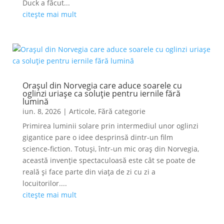
Duck a făcut...
citește mai mult
Orașul din Norvegia care aduce soarele cu
oglinzi uriașe ca soluție pentru iernile fără
lumină
iun. 8, 2026
|
Articole
,
Fără categorie
Primirea luminii solare prin intermediul unor oglinzi
gigantice pare o idee desprinsă dintr-un film
science-fiction. Totuși, într-un mic oraș din Norvegia,
această invenție spectaculoasă este cât se poate de
reală și face parte din viața de zi cu zi a
locuitorilor....
citește mai mult