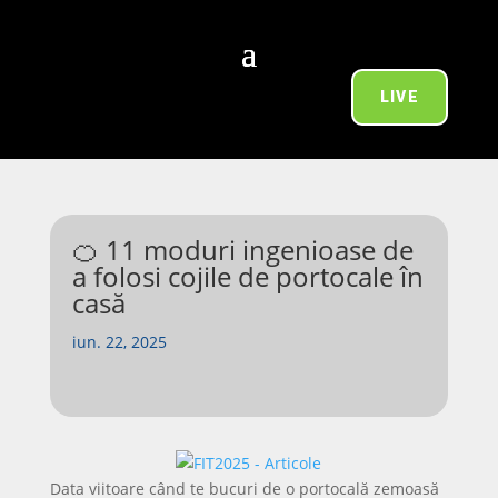
LIVE
🍊 11 moduri ingenioase de
a folosi cojile de portocale în
casă
iun. 22, 2025
Data viitoare când te bucuri de o portocală zemoasă