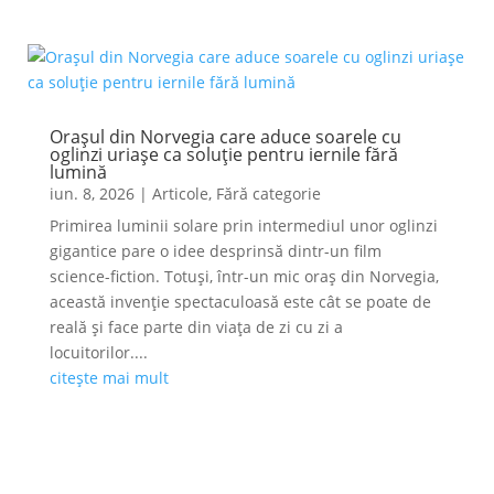
Orașul din Norvegia care aduce soarele cu
oglinzi uriașe ca soluție pentru iernile fără
lumină
iun. 8, 2026
|
Articole
,
Fără categorie
Primirea luminii solare prin intermediul unor oglinzi
gigantice pare o idee desprinsă dintr-un film
science-fiction. Totuși, într-un mic oraș din Norvegia,
această invenție spectaculoasă este cât se poate de
reală și face parte din viața de zi cu zi a
locuitorilor....
citește mai mult