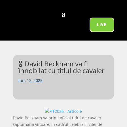
LIVE
🎖️ David Beckham va fi
înnobilat cu titlul de cavaler
iun. 12, 2025
David Beckham va primi oficial titlul de cavaler
săptămâna viitoare, în cadrul celebrării zilei de