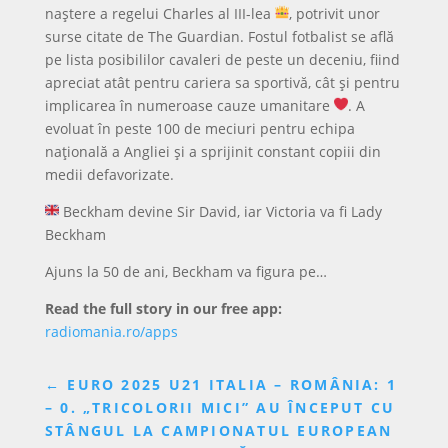
naștere a regelui Charles al III-lea
, potrivit unor
surse citate de The Guardian. Fostul fotbalist se află
pe lista posibililor cavaleri de peste un deceniu, fiind
apreciat atât pentru cariera sa sportivă, cât și pentru
implicarea în numeroase cauze umanitare
. A
evoluat în peste 100 de meciuri pentru echipa
națională a Angliei și a sprijinit constant copiii din
medii defavorizate.
Beckham devine Sir David, iar Victoria va fi Lady
Beckham
Ajuns la 50 de ani, Beckham va figura pe…
Read the full story in our free app:
radiomania.ro/apps
←
EURO 2025 U21 ITALIA – ROMÂNIA: 1
– 0. „TRICOLORII MICI” AU ÎNCEPUT CU
STÂNGUL LA CAMPIONATUL EUROPEAN