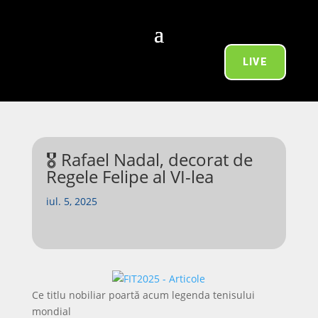
LIVE
🎖️ Rafael Nadal, decorat de
Regele Felipe al VI-lea
iul. 5, 2025
Ce titlu nobiliar poartă acum legenda tenisului
mondial