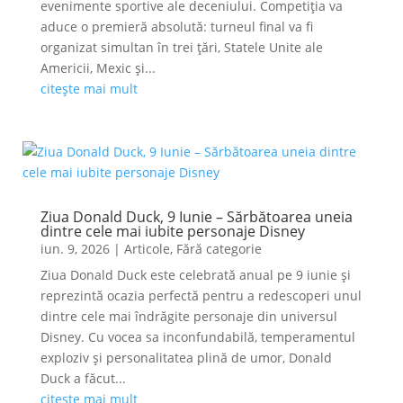
evenimente sportive ale deceniului. Competiția va
aduce o premieră absolută: turneul final va fi
organizat simultan în trei țări, Statele Unite ale
Americii, Mexic și...
citește mai mult
Ziua Donald Duck, 9 Iunie – Sărbătoarea uneia
dintre cele mai iubite personaje Disney
iun. 9, 2026
|
Articole
,
Fără categorie
Ziua Donald Duck este celebrată anual pe 9 iunie și
reprezintă ocazia perfectă pentru a redescoperi unul
dintre cele mai îndrăgite personaje din universul
Disney. Cu vocea sa inconfundabilă, temperamentul
exploziv și personalitatea plină de umor, Donald
Duck a făcut...
citește mai mult