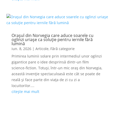
Orașul din Norvegia care aduce soarele cu
oglinzi uriașe ca soluție pentru iernile fără
lumină
iun. 8, 2026
|
Articole
,
Fără categorie
Primirea luminii solare prin intermediul unor oglinzi
gigantice pare o idee desprinsă dintr-un film
science-fiction. Totuși, într-un mic oraș din Norvegia,
această invenție spectaculoasă este cât se poate de
reală și face parte din viața de zi cu zi a
locuitorilor....
citește mai mult