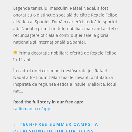
Legenda tenisului masculin, Rafael Nadal, a fost
onorat cu o distincție specială de către Regele Felipe
al VI-lea al Spaniei. După o carieră istorică în sportul
alb, Nadal a primit un titlu nobiliar, marcând astfel o
recunoaștere oficială a contribuției sale la gloria
națională și internațională a Spaniei.
Prima decorație nobiliară oferită de Regele Felipe
în 11 ani
În cadrul unei ceremonii desfășurate joi, Rafael
Nadal a fost numit Marchiz de Llevant, o titulatură
inspirată de regiunea estică a insulei Mallorca, locul
nat…
Read the full story in our free app:
radiomania.ro/apps
←
TECH-FREE SUMMER CAMPS: A
REFRESHING DETOX FOR TEENS