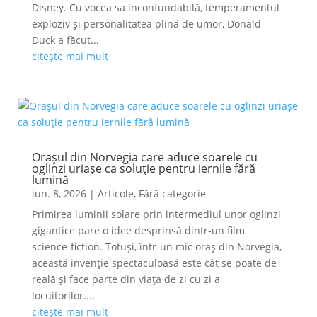
Disney. Cu vocea sa inconfundabilă, temperamentul
exploziv și personalitatea plină de umor, Donald
Duck a făcut...
citește mai mult
Orașul din Norvegia care aduce soarele cu
oglinzi uriașe ca soluție pentru iernile fără
lumină
iun. 8, 2026
|
Articole
,
Fără categorie
Primirea luminii solare prin intermediul unor oglinzi
gigantice pare o idee desprinsă dintr-un film
science-fiction. Totuși, într-un mic oraș din Norvegia,
această invenție spectaculoasă este cât se poate de
reală și face parte din viața de zi cu zi a
locuitorilor....
citește mai mult