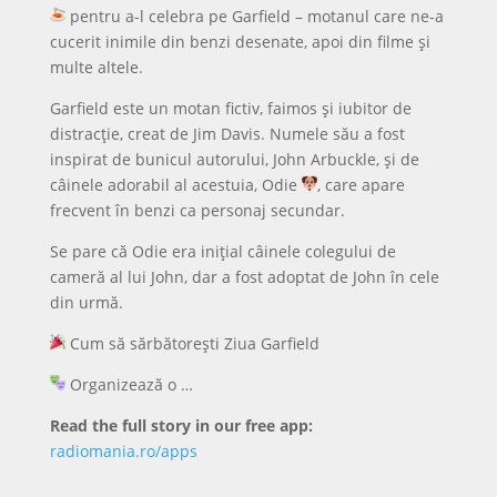
pentru a-l celebra pe Garfield – motanul care ne-a
cucerit inimile din benzi desenate, apoi din filme și
multe altele.
Garfield este un motan fictiv, faimos și iubitor de
distracție, creat de Jim Davis. Numele său a fost
inspirat de bunicul autorului, John Arbuckle, și de
câinele adorabil al acestuia, Odie
, care apare
frecvent în benzi ca personaj secundar.
Se pare că Odie era inițial câinele colegului de
cameră al lui John, dar a fost adoptat de John în cele
din urmă.
Cum să sărbătorești Ziua Garfield
Organizează o …
Read the full story in our free app:
radiomania.ro/apps