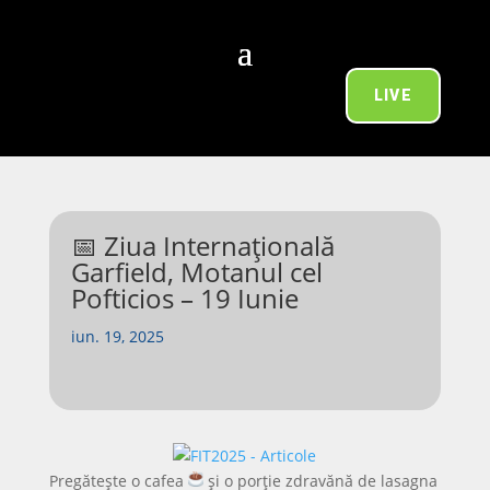
LIVE
📅 Ziua Internațională
Garfield, Motanul cel
Pofticios – 19 Iunie
iun. 19, 2025
Pregătește o cafea
și o porție zdravănă de lasagna