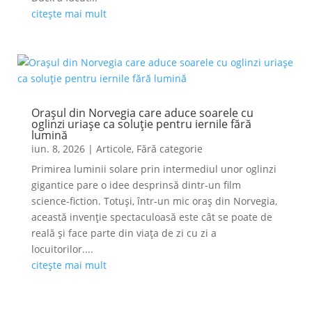
citește mai mult
Orașul din Norvegia care aduce soarele cu
oglinzi uriașe ca soluție pentru iernile fără
lumină
iun. 8, 2026
|
Articole
,
Fără categorie
Primirea luminii solare prin intermediul unor oglinzi
gigantice pare o idee desprinsă dintr-un film
science-fiction. Totuși, într-un mic oraș din Norvegia,
această invenție spectaculoasă este cât se poate de
reală și face parte din viața de zi cu zi a
locuitorilor....
citește mai mult