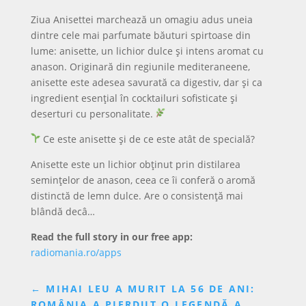
Ziua Anisettei marchează un omagiu adus uneia
dintre cele mai parfumate băuturi spirtoase din
lume: anisette, un lichior dulce și intens aromat cu
anason. Originară din regiunile mediteraneene,
anisette este adesea savurată ca digestiv, dar și ca
ingredient esențial în cocktailuri sofisticate și
deserturi cu personalitate.
Ce este anisette și de ce este atât de specială?
Anisette este un lichior obținut prin distilarea
semințelor de anason, ceea ce îi conferă o aromă
distinctă de lemn dulce. Are o consistență mai
blândă decâ…
Read the full story in our free app:
radiomania.ro/apps
←
MIHAI LEU A MURIT LA 56 DE ANI:
ROMÂNIA A PIERDUT O LEGENDĂ A