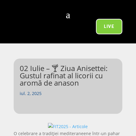
LIVE
02 Iulie – 🍸 Ziua Anisettei:
Gustul rafinat al licorii cu
aromă de anason
iul. 2, 2025
O celebrare a tradiției mediteraneene într-un pahar