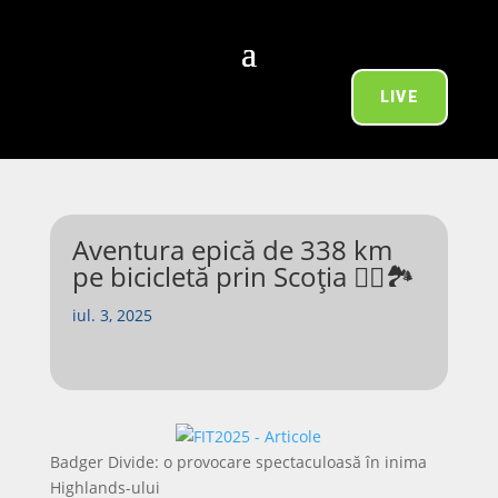
LIVE
Aventura epică de 338 km
pe bicicletă prin Scoția 🚵‍♂️🏞️
iul. 3, 2025
Badger Divide: o provocare spectaculoasă în inima
Highlands-ului