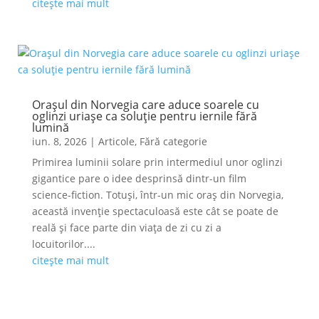
citește mai mult
Orașul din Norvegia care aduce soarele cu
oglinzi uriașe ca soluție pentru iernile fără
lumină
iun. 8, 2026
|
Articole
,
Fără categorie
Primirea luminii solare prin intermediul unor oglinzi
gigantice pare o idee desprinsă dintr-un film
science-fiction. Totuși, într-un mic oraș din Norvegia,
această invenție spectaculoasă este cât se poate de
reală și face parte din viața de zi cu zi a
locuitorilor....
citește mai mult