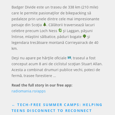
Badger Divide este un traseu de 338 km (210 mile)
care le permite pasionaților de bikepacking să
pedaleze prin unele dintre cele mai impresionante
peisaje din Scoția
. Călătorii traversează lacuri
celebre precum Loch Ness
și Laggan, pășuni
întinse, mlaștini sălbatice, păduri bogate
și
legendara trecătoare montană Corrieyairack de 40
km.
Deși nu apare pe hărțile oficiale
, traseul a fost
conceput acum 8 ani de ciclistul scoțian Stuart Allan.
Acesta a combinat drumuri publice vechi, poteci de
fermă, trasee forestiere …
Read the full story in our free app:
radiomania.ro/apps
←
TECH-FREE SUMMER CAMPS: HELPING
TEENS DISCONNECT TO RECONNECT