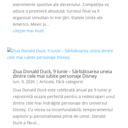
evenimente sportive ale deceniului. Competiția va
aduce o premieră absolută: turneul final va fi
organizat simultan în trei țări, Statele Unite ale
Americii, Mexic și...
citește mai mult
Ziua Donald Duck, 9 Iunie – Sărbătoarea uneia
dintre cele mai iubite personaje Disney
iun. 9, 2026
|
Articole
,
Fără categorie
Ziua Donald Duck este celebrată anual pe 9 iunie și
reprezintă ocazia perfectă pentru a redescoperi unul
dintre cele mai îndrăgite personaje din universul
Disney. Cu vocea sa inconfundabilă, temperamentul
exploziv și personalitatea plină de umor, Donald
Duck a făcut...