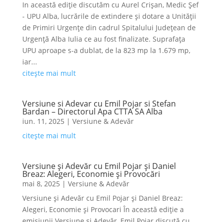
In această ediție discutăm cu Aurel Crișan, Medic Șef
- UPU Alba, lucrările de extindere și dotare a Unității
de Primiri Urgențe din cadrul Spitalului Județean de
Urgență Alba Iulia ce au fost finalizate. Suprafața
UPU aproape s-a dublat, de la 823 mp la 1.679 mp,
iar...
citește mai mult
Versiune si Adevar cu Emil Pojar si Stefan
Bardan – Directorul Apa CTTA SA Alba
iun. 11, 2025
|
Versiune & Adevăr
citește mai mult
Versiune și Adevăr cu Emil Pojar și Daniel
Breaz: Alegeri, Economie și Provocări
mai 8, 2025
|
Versiune & Adevăr
Versiune și Adevăr cu Emil Pojar și Daniel Breaz:
Alegeri, Economie și Provocari În această ediție a
emisiunii Versiune și Adevăr, Emil Pojar discută cu