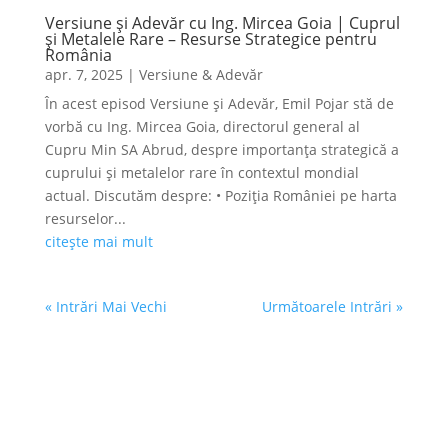
Versiune și Adevăr cu Ing. Mircea Goia | Cuprul
și Metalele Rare – Resurse Strategice pentru
România
apr. 7, 2025
|
Versiune & Adevăr
În acest episod Versiune și Adevăr, Emil Pojar stă de
vorbă cu Ing. Mircea Goia, directorul general al
Cupru Min SA Abrud, despre importanța strategică a
cuprului și metalelor rare în contextul mondial
actual. Discutăm despre: • Poziția României pe harta
resurselor...
citește mai mult
« Intrări Mai Vechi
Următoarele Intrări »