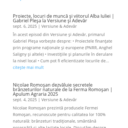
Proiecte, locuri de muncă și viitorul Alba Iuliei |
Gabriel Pleșa la Versiune și Adevăr
sept. 6, 2025
|
Versiune & Adevăr
În acest episod din Versiune și Adevăr, primarul
Gabriel Pleșa vorbește despre: • Proiectele finanțate
prin programe naționale și europene (PNRR, Anghel
Saligny și altele) • Investițiile și planurile în derulare
la nivel local • Cum pot fi eficientizate locurile de...
citește mai mult
Nicolae Romoșan dezvăluie secretele
brânzeturilor naturale de la Ferma Romoșan |
Apulum Agraria 2025
sept. 4, 2025
|
Versiune & Adevăr
Nicolae Romoșan prezintă produsele Fermei
Romoșan, recunoscute pentru calitatea lor 100%
naturală: brânzeturi tradiționale, smântână
proaspătă și alte lactate locale. Discutăm despre