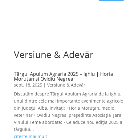
Versiune & Adevăr
Târgul Apulum Agraria 2025 – Ighiu | Horia
Moruțan și Ovidiu Negrea
sept. 18, 2025
|
Versiune & Adevăr
Discutăm despre Târgul Apulum Agraria de la Ighiu,
unul dintre cele mai importante evenimente agricole
din județul Alba. Invitați: • Horia Moruțan, medic
veterinar • Ovidiu Negrea, președinte Asociația Țara
Vinului Teme abordate: • Ce aduce nou ediția 2025 a
târgului...
citește mai mult