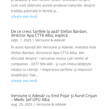
cum sunt obținute aceste produse naturale, despre
tradiția păstrată în fermă și...
citește mai mult
De ce cresc tarifele la apă? Stefan Bardan,
director Apa CTTA Alba, explică
sept. 1, 2025
|
Versiune & Adevăr
În acest episod din Versiune și Adevăr, invitatul este
Stefan Bardan, directorul Apa CTTA Alba. Am
discutat despre: • lansarea noului call center al
companiei - 0377 900 400 - și cum îmbunătățește
relația cu clienții, • majorarea tarifelor și impactul
modificării TVA,...
citește mai mult
Versiune si Adevăr cu Emil Pojar și Aurel Crișan
– Medic Șef UPU Alba
aug. 25, 2025
|
Versiune & Adevăr