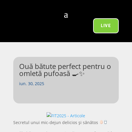
LIVE
Ouă bătute perfect pentru o
omletă pufoasă 🍳✨
iun. 30, 2025
Secretul unui mic-dejun delicios și sănătos