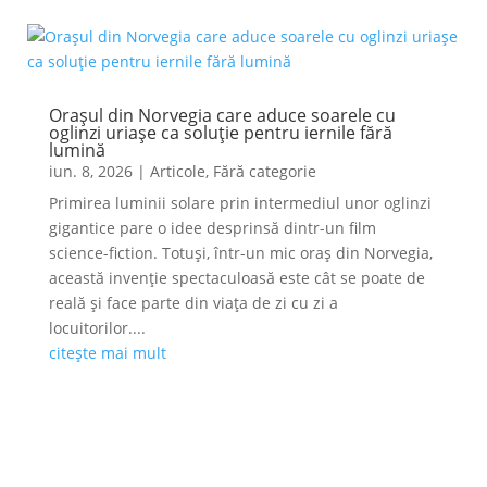
Orașul din Norvegia care aduce soarele cu
oglinzi uriașe ca soluție pentru iernile fără
lumină
iun. 8, 2026
|
Articole
,
Fără categorie
Primirea luminii solare prin intermediul unor oglinzi
gigantice pare o idee desprinsă dintr-un film
science-fiction. Totuși, într-un mic oraș din Norvegia,
această invenție spectaculoasă este cât se poate de
reală și face parte din viața de zi cu zi a
locuitorilor....
citește mai mult