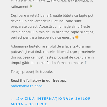
Ouăle bătute cu lapte — simplitate transformată în
rafinament
Deși pare o rețetă banală, ouăle bătute cu lapte pot
deveni un adevărat deliciu atunci când sunt
preparate corect. Această combinație simplă este
ideală pentru un mic-dejun hrănitor, rapid și sățios,
perfect pentru a începe ziua cu energie
.
Adăugarea laptelui are rolul de a face textura mai
pufoasă și mai fină. Laptele diluează ușor proteinele
din ou, ceea ce încetinește procesul de coagulare în
timpul gătitului, rezultând ouă mai cremoase
.
Totuși, proporțiile trebuie…
Read the full story in our free app:
radiomania.ro/apps
←
🌙✨ ZIUA INTERNAȚIONALĂ SAILOR
MOON – 30 IUNIE