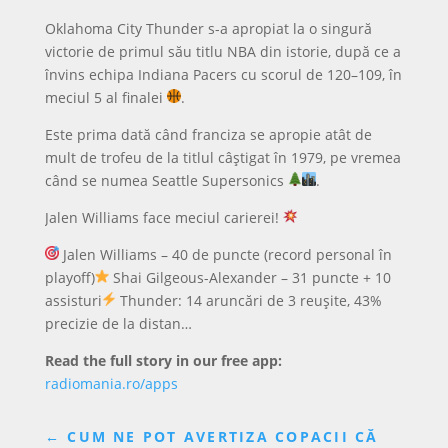
Oklahoma City Thunder s-a apropiat la o singură
victorie de primul său titlu NBA din istorie, după ce a
învins echipa Indiana Pacers cu scorul de 120–109, în
meciul 5 al finalei
.
Este prima dată când franciza se apropie atât de
mult de trofeu de la titlul câștigat în 1979, pe vremea
când se numea Seattle Supersonics
.
Jalen Williams face meciul carierei!
Jalen Williams – 40 de puncte (record personal în
playoff)
Shai Gilgeous-Alexander – 31 puncte + 10
assisturi
Thunder: 14 aruncări de 3 reușite, 43%
precizie de la distan…
Read the full story in our free app:
radiomania.ro/apps
←
CUM NE POT AVERTIZA COPACII CĂ