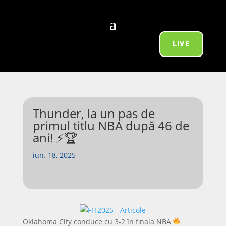
LIVE
Thunder, la un pas de
primul titlu NBA după 46 de
ani! ⚡🏆
iun. 18, 2025
Oklahoma City conduce cu 3-2 în finala NBA