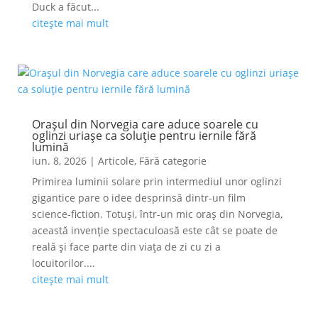
Duck a făcut...
citește mai mult
Orașul din Norvegia care aduce soarele cu
oglinzi uriașe ca soluție pentru iernile fără
lumină
iun. 8, 2026
|
Articole
,
Fără categorie
Primirea luminii solare prin intermediul unor oglinzi
gigantice pare o idee desprinsă dintr-un film
science-fiction. Totuși, într-un mic oraș din Norvegia,
această invenție spectaculoasă este cât se poate de
reală și face parte din viața de zi cu zi a
locuitorilor....
citește mai mult