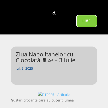
LIVE
Ziua Napolitanelor cu
Ciocolată 🍫🎉 – 3 Iulie
iul. 3, 2025
Gustări crocante care au cucerit lumea