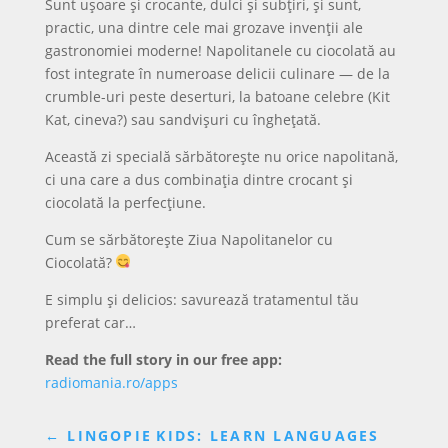
Sunt ușoare și crocante, dulci și subțiri, și sunt,
practic, una dintre cele mai grozave invenții ale
gastronomiei moderne! Napolitanele cu ciocolată au
fost integrate în numeroase delicii culinare — de la
crumble-uri peste deserturi, la batoane celebre (Kit
Kat, cineva?) sau sandvișuri cu înghețată.
Această zi specială sărbătorește nu orice napolitană,
ci una care a dus combinația dintre crocant și
ciocolată la perfecțiune.
Cum se sărbătorește Ziua Napolitanelor cu
Ciocolată?
E simplu și delicios: savurează tratamentul tău
preferat car…
Read the full story in our free app:
radiomania.ro/apps
←
LINGOPIE KIDS: LEARN LANGUAGES