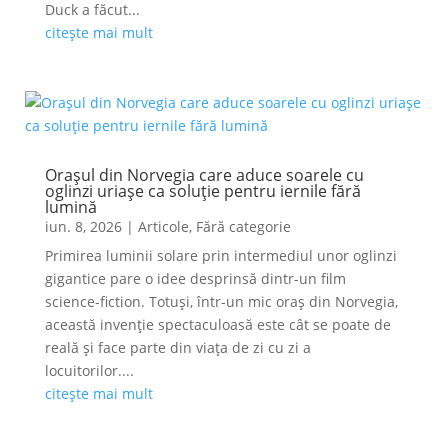
Duck a făcut...
citește mai mult
Orașul din Norvegia care aduce soarele cu
oglinzi uriașe ca soluție pentru iernile fără
lumină
iun. 8, 2026
|
Articole
,
Fără categorie
Primirea luminii solare prin intermediul unor oglinzi
gigantice pare o idee desprinsă dintr-un film
science-fiction. Totuși, într-un mic oraș din Norvegia,
această invenție spectaculoasă este cât se poate de
reală și face parte din viața de zi cu zi a
locuitorilor....
citește mai mult