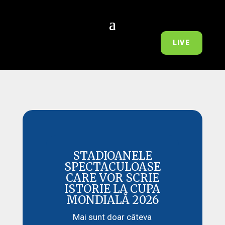
LIVE
STADIOANELE
SPECTACULOASE
CARE VOR SCRIE
ISTORIE LA CUPA
MONDIALĂ 2026
Mai sunt doar câteva