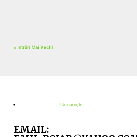
construiască unele dintre cele mai spectaculoase
cuiburi întâlnite în regnul...
« Intrări Mai Vechi
Urmărește
EMAIL: