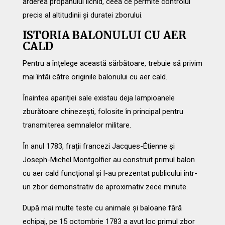
arderea propanului lichid, ceea ce permite controlul
precis al altitudinii și duratei zborului.
ISTORIA BALONULUI CU AER
CALD
Pentru a înțelege această sărbătoare, trebuie să privim
mai întâi către originile balonului cu aer cald.
Înaintea apariției sale existau deja lampioanele
zburătoare chinezești, folosite în principal pentru
transmiterea semnalelor militare.
În anul 1783, frații francezi Jacques-Étienne și
Joseph-Michel Montgolfier au construit primul balon
cu aer cald funcțional și l-au prezentat publicului într-
un zbor demonstrativ de aproximativ zece minute.
După mai multe teste cu animale și baloane fără
echipaj, pe 15 octombrie 1783 a avut loc primul zbor