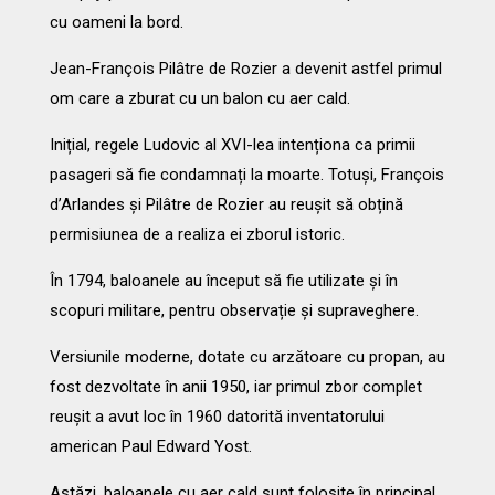
cu oameni la bord.
Jean-François Pilâtre de Rozier a devenit astfel primul
om care a zburat cu un balon cu aer cald.
Inițial, regele Ludovic al XVI-lea intenționa ca primii
pasageri să fie condamnați la moarte. Totuși, François
d’Arlandes și Pilâtre de Rozier au reușit să obțină
permisiunea de a realiza ei zborul istoric.
În 1794, baloanele au început să fie utilizate și în
scopuri militare, pentru observație și supraveghere.
Versiunile moderne, dotate cu arzătoare cu propan, au
fost dezvoltate în anii 1950, iar primul zbor complet
reușit a avut loc în 1960 datorită inventatorului
american Paul Edward Yost.
Astăzi, baloanele cu aer cald sunt folosite în principal