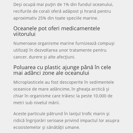
Deși ocupă mai puțin de 1% din fundul oceanului,
recifurile de corali oferă adăpost și hrană pentru
aproximativ 25% din toate speciile marine.
Oceanele pot oferi medicamentele
viitorului
Numeroase organisme marine furnizează compuși
utilizați în dezvoltarea unor tratamente pentru
cancer, durere și alte afecțiuni.
Poluarea cu plastic ajunge până în cele
mai adânci zone ale oceanului
Microplasticele au fost descoperite în sedimentele
oceanice de mare adâncime, în gheața arctică și
chiar în organisme care trăiesc la peste 10.000 de
metri sub nivelul mării.
Aceste particule pătrund în lanțul trofic marin și
ridică îngrijorări serioase privind impactul lor asupra
ecosistemelor și sănătății umane.