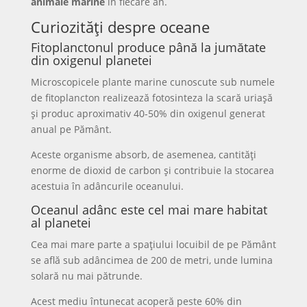
animale marine
în fiecare an.
Curiozități despre oceane
Fitoplanctonul produce până la jumătate
din oxigenul planetei
Microscopicele plante marine cunoscute sub numele
de fitoplancton realizează fotosinteza la scară uriașă
și produc aproximativ 40-50% din oxigenul generat
anual pe Pământ.
Aceste organisme absorb, de asemenea, cantități
enorme de dioxid de carbon și contribuie la stocarea
acestuia în adâncurile oceanului.
Oceanul adânc este cel mai mare habitat
al planetei
Cea mai mare parte a spațiului locuibil de pe Pământ
se află sub adâncimea de 200 de metri, unde lumina
solară nu mai pătrunde.
Acest mediu întunecat acoperă peste 60% din