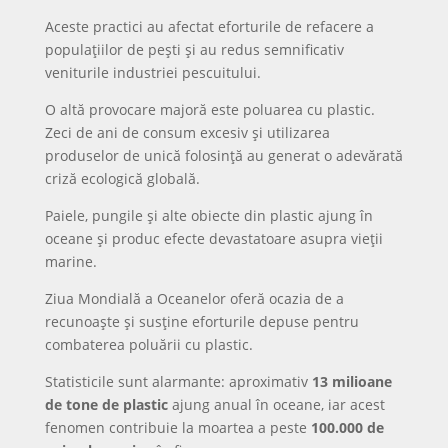
Aceste practici au afectat eforturile de refacere a
populațiilor de pești și au redus semnificativ
veniturile industriei pescuitului.
O altă provocare majoră este poluarea cu plastic.
Zeci de ani de consum excesiv și utilizarea
produselor de unică folosință au generat o adevărată
criză ecologică globală.
Paiele, pungile și alte obiecte din plastic ajung în
oceane și produc efecte devastatoare asupra vieții
marine.
Ziua Mondială a Oceanelor oferă ocazia de a
recunoaște și susține eforturile depuse pentru
combaterea poluării cu plastic.
Statisticile sunt alarmante: aproximativ
13 milioane
de tone de plastic
ajung anual în oceane, iar acest
fenomen contribuie la moartea a peste
100.000 de