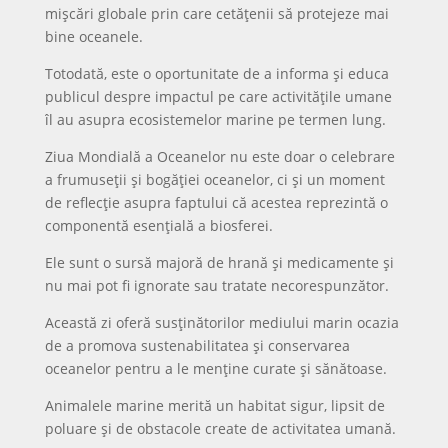
mișcări globale prin care cetățenii să protejeze mai
bine oceanele.
Totodată, este o oportunitate de a informa și educa
publicul despre impactul pe care activitățile umane
îl au asupra ecosistemelor marine pe termen lung.
Ziua Mondială a Oceanelor nu este doar o celebrare
a frumuseții și bogăției oceanelor, ci și un moment
de reflecție asupra faptului că acestea reprezintă o
componentă esențială a biosferei.
Ele sunt o sursă majoră de hrană și medicamente și
nu mai pot fi ignorate sau tratate necorespunzător.
Această zi oferă susținătorilor mediului marin ocazia
de a promova sustenabilitatea și conservarea
oceanelor pentru a le menține curate și sănătoase.
Animalele marine merită un habitat sigur, lipsit de
poluare și de obstacole create de activitatea umană.