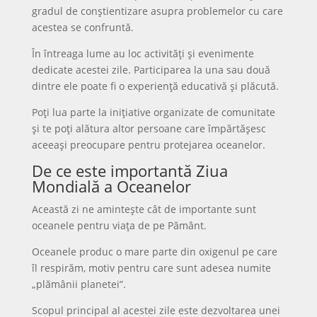
gradul de conștientizare asupra problemelor cu care
acestea se confruntă.
În întreaga lume au loc activități și evenimente
dedicate acestei zile. Participarea la una sau două
dintre ele poate fi o experiență educativă și plăcută.
Poți lua parte la inițiative organizate de comunitate
și te poți alătura altor persoane care împărtășesc
aceeași preocupare pentru protejarea oceanelor.
De ce este importantă Ziua
Mondială a Oceanelor
Această zi ne amintește cât de importante sunt
oceanele pentru viața de pe Pământ.
Oceanele produc o mare parte din oxigenul pe care
îl respirăm, motiv pentru care sunt adesea numite
„plămânii planetei”.
Scopul principal al acestei zile este dezvoltarea unei