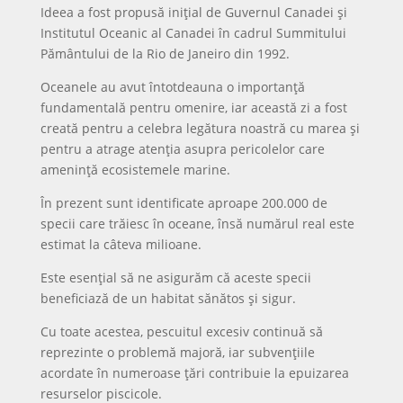
Ideea a fost propusă inițial de Guvernul Canadei și
Institutul Oceanic al Canadei în cadrul Summitului
Pământului de la Rio de Janeiro din 1992.
Oceanele au avut întotdeauna o importanță
fundamentală pentru omenire, iar această zi a fost
creată pentru a celebra legătura noastră cu marea și
pentru a atrage atenția asupra pericolelor care
amenință ecosistemele marine.
În prezent sunt identificate aproape 200.000 de
specii care trăiesc în oceane, însă numărul real este
estimat la câteva milioane.
Este esențial să ne asigurăm că aceste specii
beneficiază de un habitat sănătos și sigur.
Cu toate acestea, pescuitul excesiv continuă să
reprezinte o problemă majoră, iar subvențiile
acordate în numeroase țări contribuie la epuizarea
resurselor piscicole.