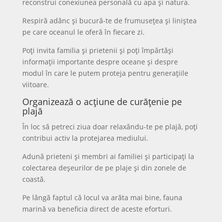
reconstrui conexiunea personală cu apa și natura.
Respiră adânc și bucură-te de frumusețea și liniștea
pe care oceanul le oferă în fiecare zi.
Poți invita familia și prietenii și poți împărtăși
informații importante despre oceane și despre
modul în care le putem proteja pentru generațiile
viitoare.
Organizează o acțiune de curățenie pe
plajă
În loc să petreci ziua doar relaxându-te pe plajă, poți
contribui activ la protejarea mediului.
Adună prieteni și membri ai familiei și participați la
colectarea deșeurilor de pe plaje și din zonele de
coastă.
Pe lângă faptul că locul va arăta mai bine, fauna
marină va beneficia direct de aceste eforturi.