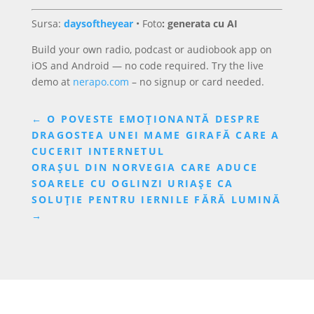
Sursa:
daysoftheyear
•
Foto
: generata cu AI
Build your own radio, podcast or audiobook app on
iOS and Android — no code required. Try the live
demo at
nerapo.com
– no signup or card needed.
←
O POVESTE EMOȚIONANTĂ DESPRE
DRAGOSTEA UNEI MAME GIRAFĂ CARE A
CUCERIT INTERNETUL
ORAȘUL DIN NORVEGIA CARE ADUCE
SOARELE CU OGLINZI URIAȘE CA
SOLUȚIE PENTRU IERNILE FĂRĂ LUMINĂ
→