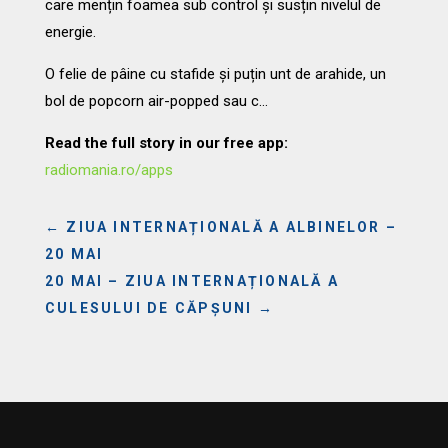
care mențin foamea sub control și susțin nivelul de
energie.
O felie de pâine cu stafide și puțin unt de arahide, un
bol de popcorn air-popped sau c…
Read the full story in our free app:
radiomania.ro/apps
←
ZIUA INTERNAȚIONALĂ A ALBINELOR –
20 MAI
20 MAI – ZIUA INTERNAȚIONALĂ A
CULESULUI DE CĂPȘUNI
→