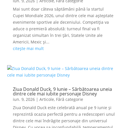
iun. 9, 2026
|
Articole
,
Fără categorie
Mai sunt doar câteva săptămâni până la startul
Cupei Mondiale 2026, unul dintre cele mai așteptate
evenimente sportive ale deceniului. Competiția va
aduce o premieră absolută: turneul final va fi
organizat simultan în trei țări, Statele Unite ale
Americii, Mexic și...
citește mai mult
Ziua Donald Duck, 9 Iunie – Sărbătoarea uneia
dintre cele mai iubite personaje Disney
iun. 9, 2026
|
Articole
,
Fără categorie
Ziua Donald Duck este celebrată anual pe 9 iunie și
reprezintă ocazia perfectă pentru a redescoperi unul
dintre cele mai îndrăgite personaje din universul
Disney. Cu vocea sa inconfundabilă, temperamentul