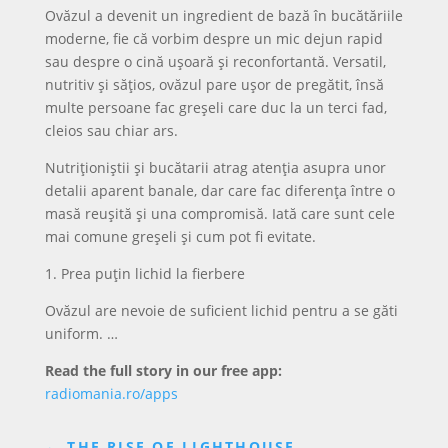
Ovăzul a devenit un ingredient de bază în bucătăriile
moderne, fie că vorbim despre un mic dejun rapid
sau despre o cină ușoară și reconfortantă. Versatil,
nutritiv și sățios, ovăzul pare ușor de pregătit, însă
multe persoane fac greșeli care duc la un terci fad,
cleios sau chiar ars.
Nutriționiștii și bucătarii atrag atenția asupra unor
detalii aparent banale, dar care fac diferența între o
masă reușită și una compromisă. Iată care sunt cele
mai comune greșeli și cum pot fi evitate.
1. Prea puțin lichid la fierbere
Ovăzul are nevoie de suficient lichid pentru a se găti
uniform. …
Read the full story in our free app:
radiomania.ro/apps
←
THE RISE OF LIGHTHOUSE