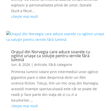
exploziv și personalitatea plină de umor, Donald
Duck a făcut...
citește mai mult
Orașul din Norvegia care aduce soarele cu
oglinzi uriașe ca soluție pentru iernile fără
lumină
iun. 8, 2026
|
Articole
,
Fără categorie
Primirea luminii solare prin intermediul unor oglinzi
gigantice pare o idee desprinsă dintr-un film
science-fiction. Totuși, într-un mic oraș din Norvegia,
această invenție spectaculoasă este cât se poate de
reală și face parte din viața de zi cu zi a
locuitorilor....
citește mai mult