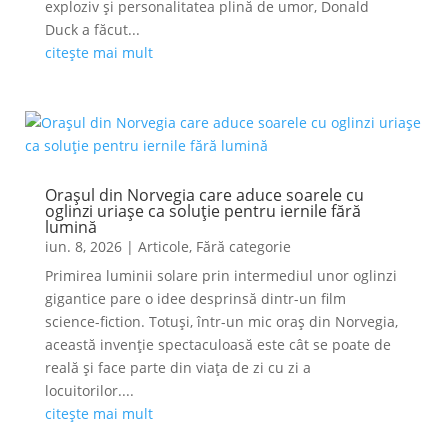
exploziv și personalitatea plină de umor, Donald
Duck a făcut...
citește mai mult
Orașul din Norvegia care aduce soarele cu
oglinzi uriașe ca soluție pentru iernile fără
lumină
iun. 8, 2026
|
Articole
,
Fără categorie
Primirea luminii solare prin intermediul unor oglinzi
gigantice pare o idee desprinsă dintr-un film
science-fiction. Totuși, într-un mic oraș din Norvegia,
această invenție spectaculoasă este cât se poate de
reală și face parte din viața de zi cu zi a
locuitorilor....
citește mai mult