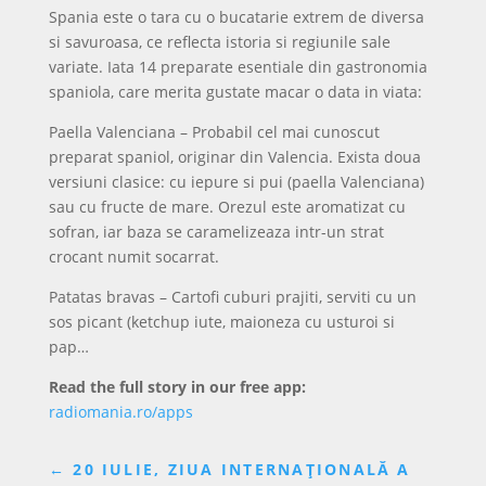
Spania este o tara cu o bucatarie extrem de diversa
si savuroasa, ce reflecta istoria si regiunile sale
variate. Iata 14 preparate esentiale din gastronomia
spaniola, care merita gustate macar o data in viata:
Paella Valenciana – Probabil cel mai cunoscut
preparat spaniol, originar din Valencia. Exista doua
versiuni clasice: cu iepure si pui (paella Valenciana)
sau cu fructe de mare. Orezul este aromatizat cu
sofran, iar baza se caramelizeaza intr-un strat
crocant numit socarrat.
Patatas bravas – Cartofi cuburi prajiti, serviti cu un
sos picant (ketchup iute, maioneza cu usturoi si
pap…
Read the full story in our free app:
radiomania.ro/apps
←
20 IULIE, ZIUA INTERNAȚIONALĂ A