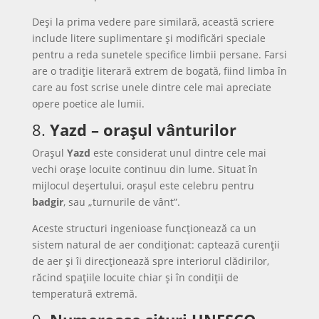
Deși la prima vedere pare similară, această scriere
include litere suplimentare și modificări speciale
pentru a reda sunetele specifice limbii persane. Farsi
are o tradiție literară extrem de bogată, fiind limba în
care au fost scrise unele dintre cele mai apreciate
opere poetice ale lumii.
8.
Yazd – orașul vânturilor
Orașul
Yazd
este considerat unul dintre cele mai
vechi orașe locuite continuu din lume. Situat în
mijlocul deșertului, orașul este celebru pentru
badgir
, sau „turnurile de vânt”.
Aceste structuri ingenioase funcționează ca un
sistem natural de aer condiționat: captează curenții
de aer și îi direcționează spre interiorul clădirilor,
răcind spațiile locuite chiar și în condiții de
temperatură extremă.