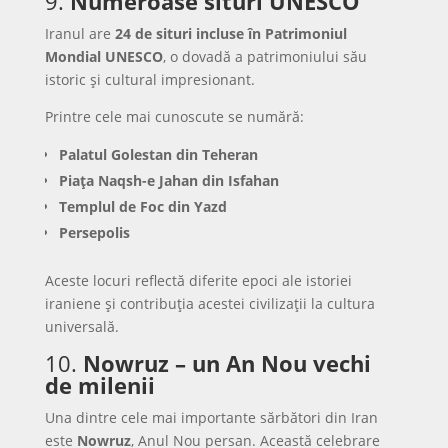
9.
Numeroase situri UNESCO
Iranul are
24 de situri incluse în Patrimoniul
Mondial UNESCO
, o dovadă a patrimoniului său
istoric și cultural impresionant.
Printre cele mai cunoscute se numără:
Palatul Golestan din Teheran
Piața Naqsh-e Jahan din Isfahan
Templul de Foc din Yazd
Persepolis
Aceste locuri reflectă diferite epoci ale istoriei
iraniene și contribuția acestei civilizații la cultura
universală.
10.
Nowruz – un An Nou vechi
de milenii
Una dintre cele mai importante sărbători din Iran
este
Nowruz
, Anul Nou persan. Această celebrare