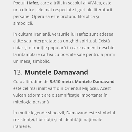
Poetul
Hafez
, care a trăit în secolul al XIV-lea, este
una dintre cele mai respectate figuri ale literaturii
persane. Opera sa este profund filozofică și
simbolică.
În cultura iraniană, versurile lui Hafez sunt adesea
citite sau interpretate ca un ghid spiritual. Există
chiar și o tradiție populară în care oamenii deschid
la întâmplare cartea cu poeziile sale pentru a primi
un mesaj simbolic.
13.
Muntele Damavand
Cu o altitudine de
5.610 metri
,
Muntele Damavand
este cel mai înalt vârf din Orientul Mijlociu. Acest
vulcan adormit are o semnificație importantă în
mitologia persană
În multe legende și poezii, Damavand este simbolul
rezistenței, libertății și al identității naționale
iraniene.