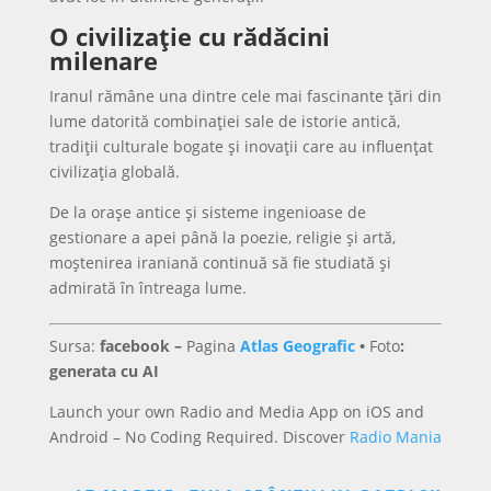
O civilizație cu rădăcini
milenare
Iranul rămâne una dintre cele mai fascinante țări din
lume datorită combinației sale de istorie antică,
tradiții culturale bogate și inovații care au influențat
civilizația globală.
De la orașe antice și sisteme ingenioase de
gestionare a apei până la poezie, religie și artă,
moștenirea iraniană continuă să fie studiată și
admirată în întreaga lume.
Sursa:
facebook –
Pagina
Atlas Geografic
•
Foto
:
generata cu AI
Launch your own Radio and Media App on iOS and
Android – No Coding Required. Discover
Radio Mania