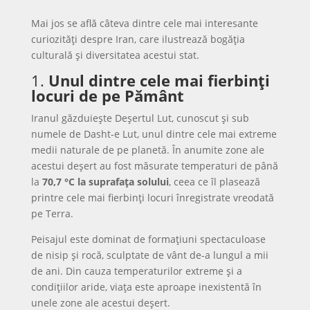
Mai jos se află câteva dintre cele mai interesante
curiozități despre Iran, care ilustrează bogăția
culturală și diversitatea acestui stat.
1.
Unul dintre cele mai fierbinți
locuri de pe Pământ
Iranul găzduiește Deșertul Lut, cunoscut și sub
numele de Dasht-e Lut, unul dintre cele mai extreme
medii naturale de pe planetă. În anumite zone ale
acestui deșert au fost măsurate temperaturi de până
la
70,7 °C la suprafața solului
, ceea ce îl plasează
printre cele mai fierbinți locuri înregistrate vreodată
pe Terra.
Peisajul este dominat de formațiuni spectaculoase
de nisip și rocă, sculptate de vânt de-a lungul a mii
de ani. Din cauza temperaturilor extreme și a
condițiilor aride, viața este aproape inexistentă în
unele zone ale acestui deșert.