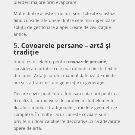
pierderi majore prin evaporare.
Multe dintre aceste structuri sunt folosite și astăzi,
fiind considerate unele dintre cele mai ingenioase
soluții de gestionare a apei create de civilizațiile
antice.
5.
Covoarele persane – artă și
tradiție
Iranul este celebru pentru
covoarele persane
,
considerate printre cele mai rafinate obiecte textile
din lume. Arta țesutului manual datează de mii de
ani și s-a transmis din generație în generație.
Fiecare covor poate dura luni sau chiar ani pentru a
fi realizat, iar motivele decorative includ elemente
florale, simboluri tradiționale și modele geometrice
complexe. În multe cazuri, aceste covoare sunt
privite nu doar ca obiecte decorative, ci ca adevărate
opere de artă.