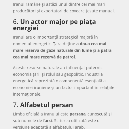
Iranul rămâne și astăzi unul dintre cei mai mari
producători și exportatori de covoare țesute manual.
6.
Un actor major pe piața
energiei
Iranul are o importanță strategică majoră în
domeniul energetic. Țara deține
a doua cea mai
mare rezervă de gaze naturale din lume
și
a patra
cea mai mare rezervă de petrol
.
Aceste resurse naturale au influențat puternic
economia țării și rolul său geopolitic. Industria
energetică reprezintă o componentă esențială a
economiei iraniene și un factor important în relațiile
internaționale.
7.
Alfabetul persan
Limba oficială a Iranului este
persana
, cunoscută și
sub numele de
farsi
. Scrierea utilizată este o
versiune adaptată a alfabetului arab.