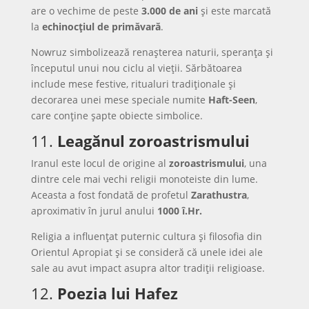
are o vechime de peste
3.000 de ani
și este marcată
la
echinocțiul de primăvară
.
Nowruz simbolizează renașterea naturii, speranța și
începutul unui nou ciclu al vieții. Sărbătoarea
include mese festive, ritualuri tradiționale și
decorarea unei mese speciale numite
Haft-Seen
,
care conține șapte obiecte simbolice.
11.
Leagănul zoroastrismului
Iranul este locul de origine al
zoroastrismului
, una
dintre cele mai vechi religii monoteiste din lume.
Aceasta a fost fondată de profetul
Zarathustra
,
aproximativ în jurul anului
1000 î.Hr.
Religia a influențat puternic cultura și filosofia din
Orientul Apropiat și se consideră că unele idei ale
sale au avut impact asupra altor tradiții religioase.
12.
Poezia lui Hafez