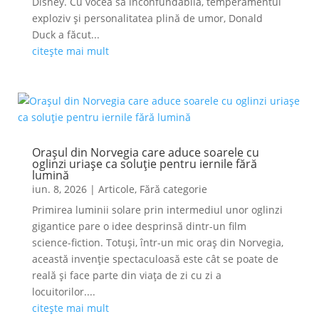
Disney. Cu vocea sa inconfundabilă, temperamentul
exploziv și personalitatea plină de umor, Donald
Duck a făcut...
citește mai mult
Orașul din Norvegia care aduce soarele cu
oglinzi uriașe ca soluție pentru iernile fără
lumină
iun. 8, 2026
|
Articole
,
Fără categorie
Primirea luminii solare prin intermediul unor oglinzi
gigantice pare o idee desprinsă dintr-un film
science-fiction. Totuși, într-un mic oraș din Norvegia,
această invenție spectaculoasă este cât se poate de
reală și face parte din viața de zi cu zi a
locuitorilor....
citește mai mult