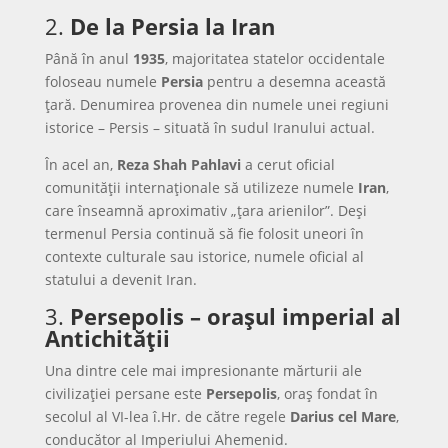
2.
De la Persia la Iran
Până în anul
1935
, majoritatea statelor occidentale
foloseau numele
Persia
pentru a desemna această
țară. Denumirea provenea din numele unei regiuni
istorice – Persis – situată în sudul Iranului actual.
În acel an,
Reza Shah Pahlavi
a cerut oficial
comunității internaționale să utilizeze numele
Iran
,
care înseamnă aproximativ „țara arienilor”. Deși
termenul Persia continuă să fie folosit uneori în
contexte culturale sau istorice, numele oficial al
statului a devenit Iran.
3.
Persepolis – orașul imperial al
Antichității
Una dintre cele mai impresionante mărturii ale
civilizației persane este
Persepolis
, oraș fondat în
secolul al VI-lea î.Hr. de către regele
Darius cel Mare
,
conducător al Imperiului Ahemenid.