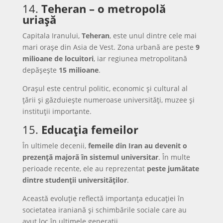
14.
Teheran – o metropolă
uriașă
Capitala Iranului,
Teheran
, este unul dintre cele mai
mari orașe din Asia de Vest. Zona urbană are peste
9
milioane de locuitori
, iar regiunea metropolitană
depășește
15 milioane
.
Orașul este centrul politic, economic și cultural al
țării și găzduiește numeroase universități, muzee și
instituții importante.
15.
Educația femeilor
În ultimele decenii,
femeile din Iran au devenit o
prezență majoră în sistemul universitar
. În multe
perioade recente, ele au reprezentat
peste jumătate
dintre studenții universităților
.
Această evoluție reflectă importanța educației în
societatea iraniană și schimbările sociale care au
avut loc în ultimele generații.