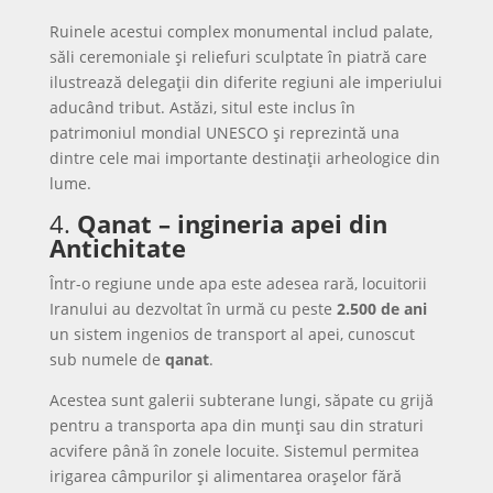
Ruinele acestui complex monumental includ palate,
săli ceremoniale și reliefuri sculptate în piatră care
ilustrează delegații din diferite regiuni ale imperiului
aducând tribut. Astăzi, situl este inclus în
patrimoniul mondial UNESCO și reprezintă una
dintre cele mai importante destinații arheologice din
lume.
4.
Qanat – ingineria apei din
Antichitate
Într-o regiune unde apa este adesea rară, locuitorii
Iranului au dezvoltat în urmă cu peste
2.500 de ani
un sistem ingenios de transport al apei, cunoscut
sub numele de
qanat
.
Acestea sunt galerii subterane lungi, săpate cu grijă
pentru a transporta apa din munți sau din straturi
acvifere până în zonele locuite. Sistemul permitea
irigarea câmpurilor și alimentarea orașelor fără