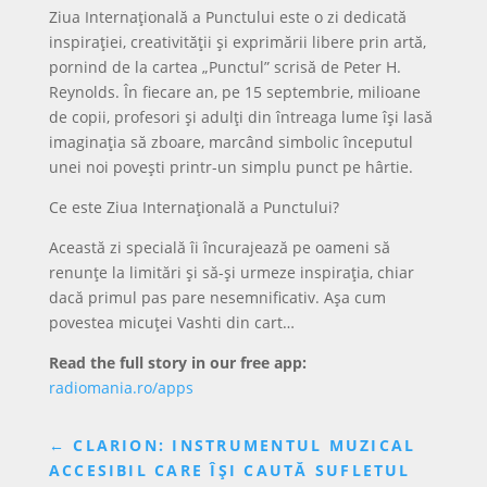
Ziua Internațională a Punctului este o zi dedicată
inspirației, creativității și exprimării libere prin artă,
pornind de la cartea „Punctul” scrisă de Peter H.
Reynolds. În fiecare an, pe 15 septembrie, milioane
de copii, profesori și adulți din întreaga lume își lasă
imaginația să zboare, marcând simbolic începutul
unei noi povești printr-un simplu punct pe hârtie.
Ce este Ziua Internațională a Punctului?
Această zi specială îi încurajează pe oameni să
renunțe la limitări și să-și urmeze inspirația, chiar
dacă primul pas pare nesemnificativ. Așa cum
povestea micuței Vashti din cart…
Read the full story in our free app:
radiomania.ro/apps
←
CLARION: INSTRUMENTUL MUZICAL
ACCESIBIL CARE ÎȘI CAUTĂ SUFLETUL