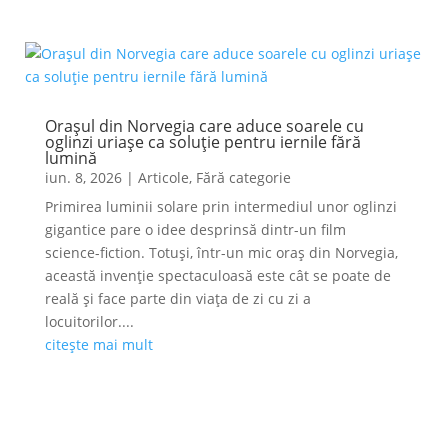
Orașul din Norvegia care aduce soarele cu
oglinzi uriașe ca soluție pentru iernile fără
lumină
iun. 8, 2026
|
Articole
,
Fără categorie
Primirea luminii solare prin intermediul unor oglinzi
gigantice pare o idee desprinsă dintr-un film
science-fiction. Totuși, într-un mic oraș din Norvegia,
această invenție spectaculoasă este cât se poate de
reală și face parte din viața de zi cu zi a
locuitorilor....
citește mai mult