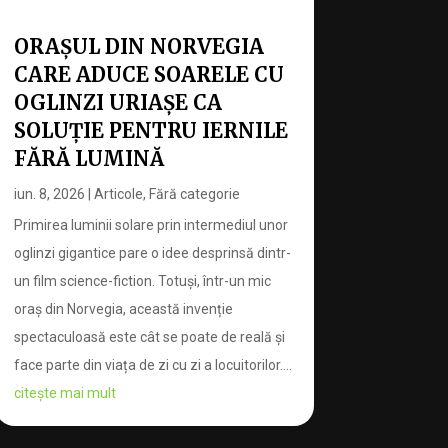
ORAȘUL DIN NORVEGIA
CARE ADUCE SOARELE CU
OGLINZI URIAȘE CA
SOLUȚIE PENTRU IERNILE
FĂRĂ LUMINĂ
iun. 8, 2026
|
Articole
,
Fără categorie
Primirea luminii solare prin intermediul unor
oglinzi gigantice pare o idee desprinsă dintr-
un film science-fiction. Totuși, într-un mic
oraș din Norvegia, această invenție
spectaculoasă este cât se poate de reală și
face parte din viața de zi cu zi a locuitorilor....
citește mai mult