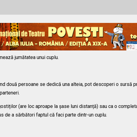
rmează jumătatea unui cuplu.
nd două persoane se dedică una alteia, pot descoperi o sursă pr
parteneri.
gostiților (are loc aproape la șase luni distanță) sau ca o complet
us de a sărbători faptul că faci parte dintr-un cuplu.