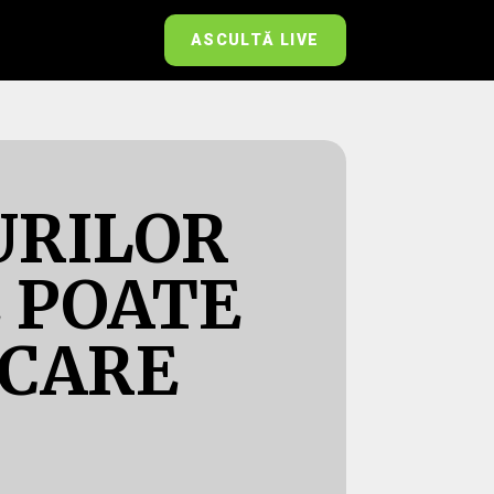
ASCULTĂ LIVE
URILOR
 POATE
OCARE