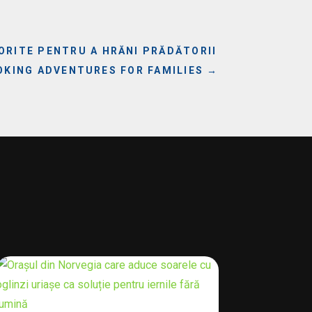
ORITE PENTRU A HRĂNI PRĂDĂTORII
OKING ADVENTURES FOR FAMILIES
→