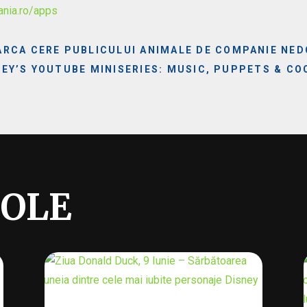
ania.ro/apps
RCA CERE PUBLICULUI ANIMALE DE COMPANIE NED
EY’S YOUTUBE MINISERIES: MUSIC, PUPPETS & CO
COLE