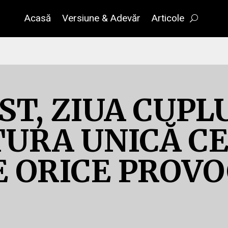
Acasă
Versiune & Adevăr
Articole
ST, ZIUA CUPL
TURA UNICĂ CE
E ORICE PROV