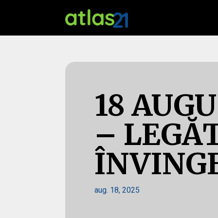
18 AUGU
– LEGĂ
ÎNVING
aug. 18, 2025