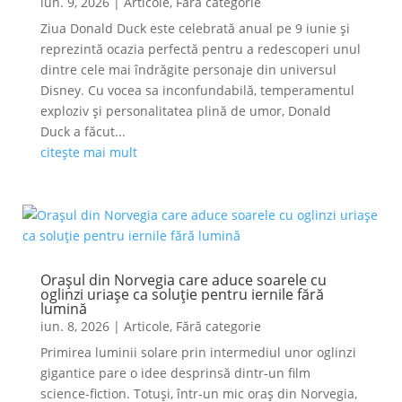
iun. 9, 2026
|
Articole
,
Fără categorie
Ziua Donald Duck este celebrată anual pe 9 iunie și
reprezintă ocazia perfectă pentru a redescoperi unul
dintre cele mai îndrăgite personaje din universul
Disney. Cu vocea sa inconfundabilă, temperamentul
exploziv și personalitatea plină de umor, Donald
Duck a făcut...
citește mai mult
Orașul din Norvegia care aduce soarele cu
oglinzi uriașe ca soluție pentru iernile fără
lumină
iun. 8, 2026
|
Articole
,
Fără categorie
Primirea luminii solare prin intermediul unor oglinzi
gigantice pare o idee desprinsă dintr-un film
science-fiction. Totuși, într-un mic oraș din Norvegia,