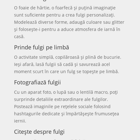
O foaie de hârtie, o foarfecă și puțină imaginație
sunt suficiente pentru a crea fulgi personalizați.
Modelează diverse forme, adaugă culoare sau glitter
și folosește-i pentru a aduce atmosfera de iarnă în
casă.
Prinde fulgi pe limbă
O activitate simplă, copilăroasă și plină de bucurie.
Ieși afară, lasă fulgii să cadă și savurează acel
moment scurt în care un fulg se topește pe limbă.
Fotografiază fulgii
Cu un aparat foto, o lupă sau o lentilă macro, poți
surprinde detaliile extraordinare ale fulgilor.
Postează imaginile pe rețelele sociale folosind
hashtagurile dedicate și împărtășește frumusețea
iernii.
Citește despre fulgi