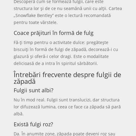
Descoperă cum se formează fulgii, care este
structura lor și de ce nu seamănă unii cu alții. Cartea
„Snowflake Bentley” este o lectură recomandată
pentru toate vârstele.
Coace prăjituri în formă de fulg
Fă-ți timp pentru o activitate dulce: pregătește
biscuiți în formă de fulgi de zăpadă, decorează-i cu
glazură și oferă-i celor dragi. Este o modalitate
delicioasă de a intra în spiritul sărbătorii.
Întrebări frecvente despre fulgii de
zăpadă
Fulgii sunt albi?
Nu în mod real. Fulgii sunt translucizi, dar structura
lor difuzează lumina, ceea ce face ca zăpada să pară
albă.
Există fulgi roz?
Da. În anumite zone, zăpada poate deveni roz sau