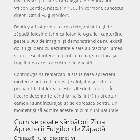
însă inspirația este strâns legată de munca lui
Wilson Bentley, născut în 1865 în Vermont, cunoscut
drept „Omul Fulgușorilor”.
Bentley a fost primul care a fotografiat fulgi de
zăpadă folosind tehnica fotomicrografiei, capturând
peste 5.000 de imagini și demonstrând că nu există
doi fulgi identici. Rezultatele sale au fascinat lumea
și au crescut interesul pentru forma, structura și
fragilitatea acestor cristale de gheață.
Contribuția sa remarcabilă stă la baza aprecierii
moderne pentru frumusețea fulgilor și, cel mai
probabil, la inițierea acestei zile dedicate lor. În
fiecare decembrie, când iarna își intră în drepturi,
oamenii sunt încurajați să se oprească pentru un
moment și să admire aceste mici minuni naturale.
Cum se poate sărbători Ziua
Aprecierii Fulgilor de Zăpadă
Creează fulgi decorativi