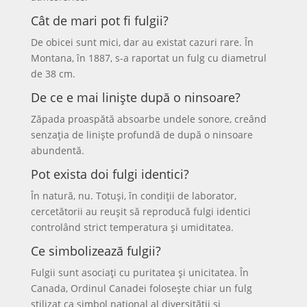
Cât de mari pot fi fulgii?
De obicei sunt mici, dar au existat cazuri rare. În
Montana, în 1887, s-a raportat un fulg cu diametrul
de 38 cm.
De ce e mai liniște după o ninsoare?
Zăpada proaspătă absoarbe undele sonore, creând
senzația de liniște profundă de după o ninsoare
abundentă.
Pot exista doi fulgi identici?
În natură, nu. Totuși, în condiții de laborator,
cercetătorii au reușit să reproducă fulgi identici
controlând strict temperatura și umiditatea.
Ce simbolizează fulgii?
Fulgii sunt asociați cu puritatea și unicitatea. În
Canada, Ordinul Canadei folosește chiar un fulg
stilizat ca simbol național al diversității și