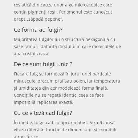
roșiatică din cauza unor alge microscopice care
conțin pigmenți roșii. Fenomenul este cunoscut
drept „zăpadă pepene”.
Ce formă au fulgii?
Majoritatea fulgilor au o structură hexagonală cu
șase ramuri, datorită modului în care moleculele de
apă cristalizează.
De ce sunt fulgii unici?
Fiecare fulg se formează în jurul unei particule
minuscule, precum praf sau polen, iar temperatura
și umiditatea din aer modelează forma finală.
Condițiile nu se repetă identic, ceea ce face
imposibilă replicarea exactă.
Cu ce viteză cad fulgii?
În medie, fulgii cad cu aproximativ 2,5 km/h, însă
viteza diferă în funcție de dimensiune și condițiile
atmosferice.