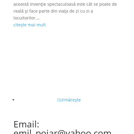
această invenție spectaculoasă este cât se poate de
reală și face parte din viața de zi cu zi a
locuitorilor....
citește mai mult
Urmărește
Email:
emil_pojar@yahoo.com