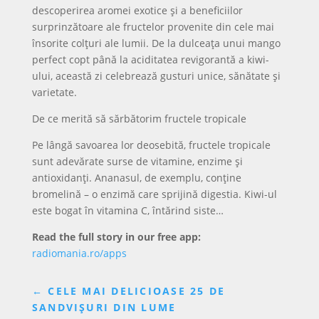
descoperirea aromei exotice și a beneficiilor
surprinzătoare ale fructelor provenite din cele mai
însorite colțuri ale lumii. De la dulceața unui mango
perfect copt până la aciditatea revigorantă a kiwi-
ului, această zi celebrează gusturi unice, sănătate și
varietate.
De ce merită să sărbătorim fructele tropicale
Pe lângă savoarea lor deosebită, fructele tropicale
sunt adevărate surse de vitamine, enzime și
antioxidanți. Ananasul, de exemplu, conține
bromelină – o enzimă care sprijină digestia. Kiwi-ul
este bogat în vitamina C, întărind siste…
Read the full story in our free app:
radiomania.ro/apps
←
CELE MAI DELICIOASE 25 DE
SANDVIȘURI DIN LUME