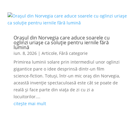
Orașul din Norvegia care aduce soarele cu
oglinzi uriașe ca soluție pentru iernile fără
lumină
iun. 8, 2026
|
Articole
,
Fără categorie
Primirea luminii solare prin intermediul unor oglinzi
gigantice pare o idee desprinsă dintr-un film
science-fiction. Totuși, într-un mic oraș din Norvegia,
această invenție spectaculoasă este cât se poate de
reală și face parte din viața de zi cu zi a
locuitorilor....
citește mai mult