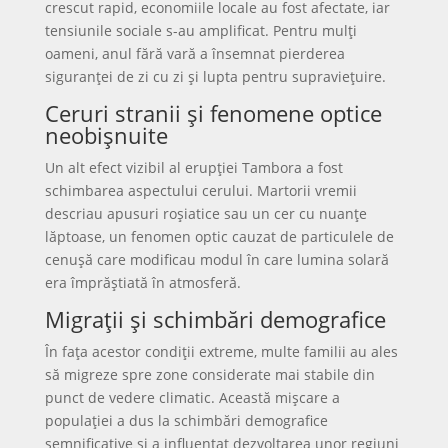
crescut rapid, economiile locale au fost afectate, iar
tensiunile sociale s-au amplificat. Pentru mulți
oameni, anul fără vară a însemnat pierderea
siguranței de zi cu zi și lupta pentru supraviețuire.
Ceruri stranii și fenomene optice
neobișnuite
Un alt efect vizibil al erupției Tambora a fost
schimbarea aspectului cerului. Martorii vremii
descriau apusuri roșiatice sau un cer cu nuanțe
lăptoase, un fenomen optic cauzat de particulele de
cenușă care modificau modul în care lumina solară
era împrăștiată în atmosferă.
Migrații și schimbări demografice
În fața acestor condiții extreme, multe familii au ales
să migreze spre zone considerate mai stabile din
punct de vedere climatic. Această mișcare a
populației a dus la schimbări demografice
semnificative și a influențat dezvoltarea unor regiuni