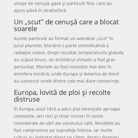
uriașe de cenușă, gaze și particule fine, care au
ajuns până în stratosferă.
Un „scut” de cenușă care a blocat
soarele
Aceste particule au format un adevărat „scut” în
jurul planetei, blocând o parte semnificativă a
radiației solare. Drept rezultat, temperaturile globale
au scăzut brusc, iar echilibrul climatic a fost grav
perturbat. Efectele au fost resimțite mai ales în
emisfera nordică, unde Europa și America de Nord
au cunoscut unele dintre cele mai dure consecințe.
Europa, lovită de ploi și recolte
distruse
În Europa, anul 1816 a adus ploi torențiale aproape
constante, veri reci și chiar ninsori în lunile
considerate de vârf ale sezonului cald. Recoltele au
fost compromise pe suprafețe întinse, iar multe
culturi au înghețat direct pe câmp. Pentru fermieri,