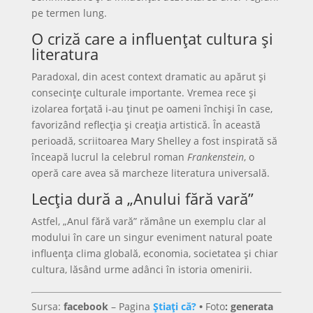
pe termen lung.
O criză care a influențat cultura și
literatura
Paradoxal, din acest context dramatic au apărut și
consecințe culturale importante. Vremea rece și
izolarea forțată i-au ținut pe oameni închiși în case,
favorizând reflecția și creația artistică. În această
perioadă, scriitoarea Mary Shelley a fost inspirată să
înceapă lucrul la celebrul roman
Frankenstein
, o
operă care avea să marcheze literatura universală.
Lecția dură a „Anului fără vară”
Astfel, „Anul fără vară” rămâne un exemplu clar al
modului în care un singur eveniment natural poate
influența clima globală, economia, societatea și chiar
cultura, lăsând urme adânci în istoria omenirii.
Sursa:
facebook
– Pagina
Știați că?
•
Foto
: generata