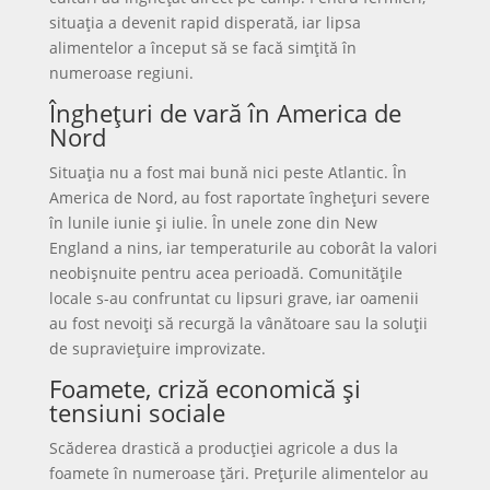
situația a devenit rapid disperată, iar lipsa
alimentelor a început să se facă simțită în
numeroase regiuni.
Înghețuri de vară în America de
Nord
Situația nu a fost mai bună nici peste Atlantic. În
America de Nord, au fost raportate înghețuri severe
în lunile iunie și iulie. În unele zone din New
England a nins, iar temperaturile au coborât la valori
neobișnuite pentru acea perioadă. Comunitățile
locale s-au confruntat cu lipsuri grave, iar oamenii
au fost nevoiți să recurgă la vânătoare sau la soluții
de supraviețuire improvizate.
Foamete, criză economică și
tensiuni sociale
Scăderea drastică a producției agricole a dus la
foamete în numeroase țări. Prețurile alimentelor au