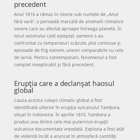
precedent
Anul 1816 a rămas în istorie sub numele de „Anul
fără vară”, o perioadă marcată de anomalii climatice
severe care au afectat aproape întreaga planetă. În
locul sezonului cald așteptat, oamenii s-au
confruntat cu temperaturi scăzute, ploi continue și
episoade de frig extrem, uneori comparabile cu cele
de iarnă. Pentru contemporani, fenomenul a fost
complet inexplicabil și fără precedent.
Erupția care a declanșat haosul
global
Cauza acestui colaps climatic global a fost
identificată ulterior în erupția vulcanului Tambora,
situat în Indonezia. În aprilie 1815, Tambora a
produs una dintre cele mai puternice erupții
vulcanice documentate vreodată. Explozia a fost atât
de violentă încât a aruncat în atmosferă cantități