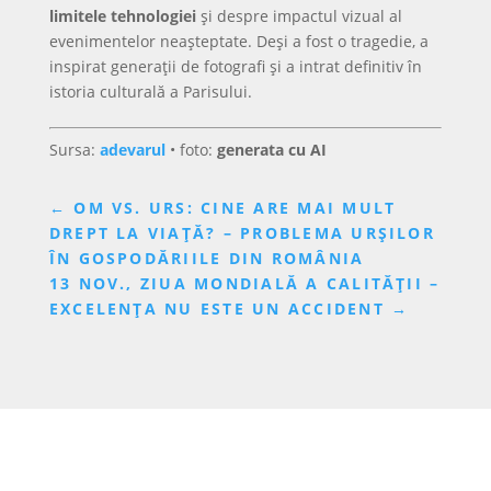
limitele tehnologiei
și despre impactul vizual al
evenimentelor neașteptate. Deși a fost o tragedie, a
inspirat generații de fotografi și a intrat definitiv în
istoria culturală a Parisului.
Sursa:
adevarul
• foto:
generata cu AI
←
OM VS. URS: CINE ARE MAI MULT
DREPT LA VIAŢĂ? – PROBLEMA URŞILOR
ÎN GOSPODĂRIILE DIN ROMÂNIA
13 NOV., ZIUA MONDIALĂ A CALITĂȚII –
EXCELENȚA NU ESTE UN ACCIDENT
→