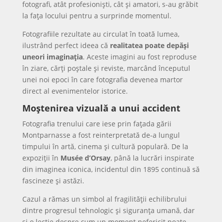
fotografi, atât profesioniști, cât și amatori, s-au grăbit
la fața locului pentru a surprinde momentul.
Fotografiile rezultate au circulat în toată lumea,
ilustrând perfect ideea că
realitatea poate depăși
uneori imaginația
. Aceste imagini au fost reproduse
în ziare, cărți poștale și reviste, marcând începutul
unei noi epoci în care fotografia devenea martor
direct al evenimentelor istorice.
Moștenirea vizuală a unui accident
Fotografia trenului care iese prin fațada gării
Montparnasse a fost reinterpretată de-a lungul
timpului în artă, cinema și cultură populară. De la
expoziții în
Musée d’Orsay
, până la lucrări inspirate
din imaginea iconica, incidentul din 1895 continuă să
fascineze și astăzi.
Cazul a rămas un simbol al fragilității echilibrului
dintre progresul tehnologic și siguranța umană, dar
și o lecție despre cum un moment nefericit poate