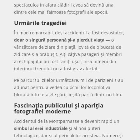
spectaculos în afara clădirii avea să devină una
dintre cele mai faimoase fotografii ale epocii.
Urmările tragediei
În mod remarcabil, deși accidentul a fost devastator,
doar o singură persoană și-a pierdut viața
— o
vânzătoare de ziare din piață, lovită de o bucată de
zid care s-a prăbușit. Alți câțiva pasageri și membri
ai echipajului au fost răniți ușor, însă nimeni din
interiorul trenului nu a fost grav afectat.
Pe parcursul zilelor următoare, mii de parizieni s-au
adunat pentru a vedea cu ochii lor locomotiva
blocată între etajele gării, ieșită parcă dintr-un film.
Fascinația publicului și apariția
fotografiei moderne
Accidentul de la Montparnasse a devenit rapid un
simbol al erei industriale
și al noii puteri
tehnologice, dar și al pericolelor acesteia. Numeroși