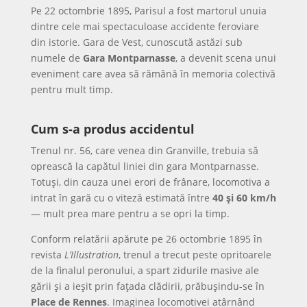
Pe 22 octombrie 1895, Parisul a fost martorul unuia
dintre cele mai spectaculoase accidente feroviare
din istorie. Gara de Vest, cunoscută astăzi sub
numele de
Gara Montparnasse
, a devenit scena unui
eveniment care avea să rămână în memoria colectivă
pentru mult timp.
Cum s-a produs accidentul
Trenul nr. 56, care venea din Granville, trebuia să
oprească la capătul liniei din gara Montparnasse.
Totuși, din cauza unei erori de frânare, locomotiva a
intrat în gară cu o viteză estimată între
40 și 60 km/h
— mult prea mare pentru a se opri la timp.
Conform relatării apărute pe 26 octombrie 1895 în
revista
L’Illustration
, trenul a trecut peste opritoarele
de la finalul peronului, a spart zidurile masive ale
gării și a ieșit prin fațada clădirii, prăbușindu-se în
Place de Rennes
. Imaginea locomotivei atârnând