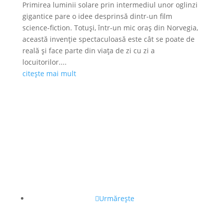
Primirea luminii solare prin intermediul unor oglinzi
gigantice pare o idee desprinsă dintr-un film
science-fiction. Totuși, într-un mic oraș din Norvegia,
această invenție spectaculoasă este cât se poate de
reală și face parte din viața de zi cu zi a
locuitorilor....
citește mai mult
Urmărește