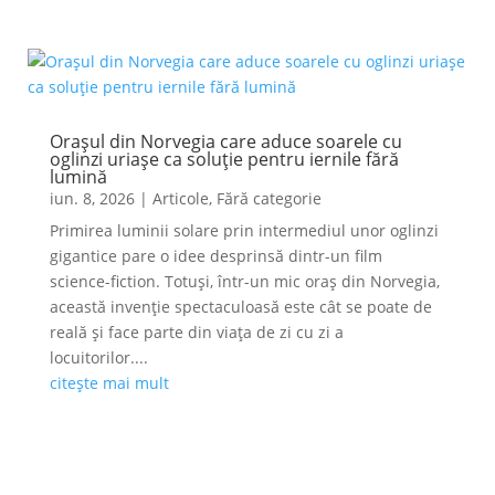
Orașul din Norvegia care aduce soarele cu
oglinzi uriașe ca soluție pentru iernile fără
lumină
iun. 8, 2026
|
Articole
,
Fără categorie
Primirea luminii solare prin intermediul unor oglinzi
gigantice pare o idee desprinsă dintr-un film
science-fiction. Totuși, într-un mic oraș din Norvegia,
această invenție spectaculoasă este cât se poate de
reală și face parte din viața de zi cu zi a
locuitorilor....
citește mai mult