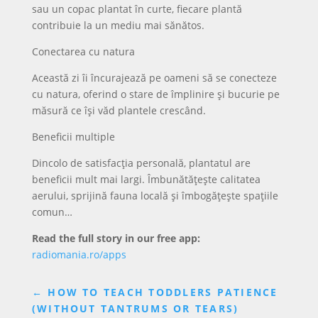
sau un copac plantat în curte, fiecare plantă
contribuie la un mediu mai sănătos.
Conectarea cu natura
Această zi îi încurajează pe oameni să se conecteze
cu natura, oferind o stare de împlinire și bucurie pe
măsură ce își văd plantele crescând.
Beneficii multiple
Dincolo de satisfacția personală, plantatul are
beneficii mult mai largi. Îmbunătățește calitatea
aerului, sprijină fauna locală și îmbogățește spațiile
comun…
Read the full story in our free app:
radiomania.ro/apps
←
HOW TO TEACH TODDLERS PATIENCE
(WITHOUT TANTRUMS OR TEARS)