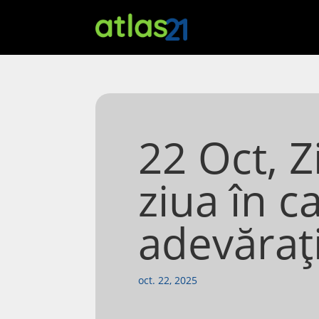
22 Oct, Z
ziua în c
adevărați
oct. 22, 2025