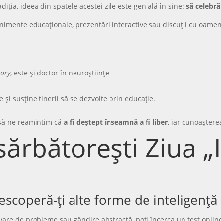
diția, ideea din spatele acestei zile este genială în sine:
să celebră
venimente educaționale, prezentări interactive sau discuții cu oame
eory
, este și doctor în neuroștiințe.
 și susține tinerii să se dezvolte prin educație.
ă să ne reamintim că
a fi deștept înseamnă a fi liber
, iar cunoașter
ărbătorești Ziua „I
descoperă-ți alte forme de inteligență
zolvare de probleme sau gândire abstractă, poți încerca un test onli