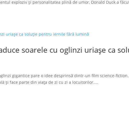
tul exploziv și personalitatea plină de umor, Donald Duck a făcut
duce soarele cu oglinzi uriașe ca solu
glinzi gigantice pare o idee desprinsă dintr-un film science-fiction.
 și face parte din viața de zi cu zi a locuitorilor....