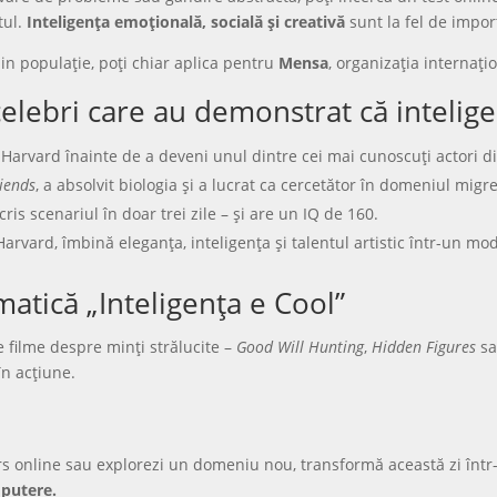
tul.
Inteligența emoțională, socială și creativă
sunt la fel de impor
in populație, poți chiar aplica pentru
Mensa
, organizația internați
celebri care au demonstrat că intelige
a Harvard înainte de a deveni unul dintre cei mai cunoscuți actori d
iends
, a absolvit biologia și a lucrat ca cercetător în domeniul migr
scris scenariul în doar trei zile – și are un IQ de 160.
 Harvard, îmbină eleganța, inteligența și talentul artistic într-un mo
atică „Inteligența e Cool”
e filme despre minți strălucite –
Good Will Hunting
,
Hidden Figures
s
în acțiune.
curs online sau explorezi un domeniu nou, transformă această zi înt
putere.