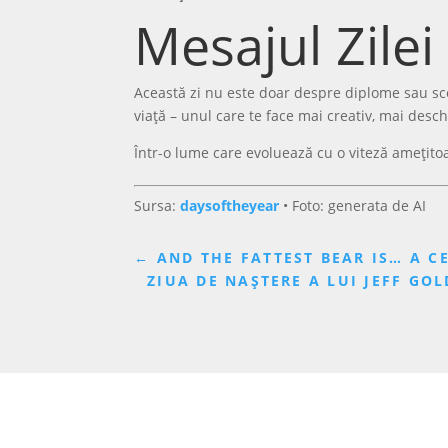
Mesajul Zilei
Această zi nu este doar despre diplome sau sco
viață – unul care te face mai creativ, mai deschi
Într-o lume care evoluează cu o viteză amețitoa
Sursa:
daysoftheyear
• Foto: generata de AI
←
AND THE FATTEST BEAR IS… A C
ZIUA DE NAȘTERE A LUI JEFF G