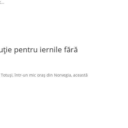
...
ție pentru iernile fără
 Totuși, într-un mic oraș din Norvegia, această