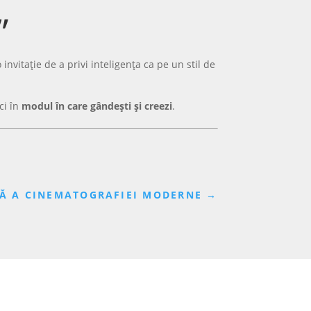
”
o invitație de a privi inteligența ca pe un stil de
ci în
modul în care gândești și creezi
.
DĂ A CINEMATOGRAFIEI MODERNE
→