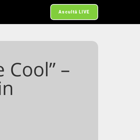
Ascultă LIVE
e Cool” –
in