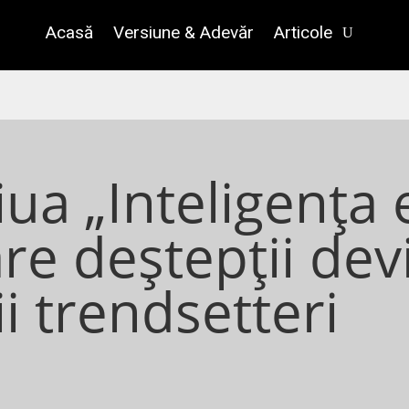
Acasă
Versiune & Adevăr
Articole
iua „Inteligența 
are deștepții dev
i trendsetteri