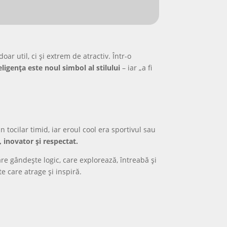
 doar util, ci și extrem de atractiv. Într-o
eligența este noul simbol al stilului
– iar „a fi
n tocilar timid, iar eroul cool era sportivul sau
t, inovator și respectat.
re gândește logic, care explorează, întreabă și
e care atrage și inspiră.