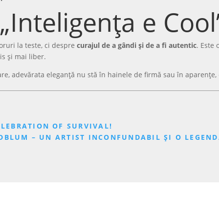
 „Inteligența e Cool
ruri la teste, ci despre
curajul de a gândi și de a fi autentic
. Este 
s și mai liber.
re, adevărata eleganță nu stă în hainele de firmă sau în aparențe, 
ELEBRATION OF SURVIVAL!
OLDBLUM – UN ARTIST INCONFUNDABIL ȘI O LEGEN