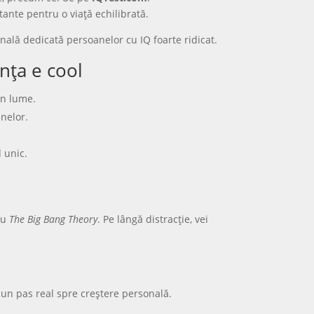
tante pentru o viață echilibrată.
onală dedicată persoanelor cu IQ foarte ridicat.
nța e cool
in lume.
enelor.
d unic.
au
The Big Bang Theory
. Pe lângă distracție, vei
r-un pas real spre creștere personală.