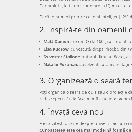
Dar amintește-ți: un scor mare la IQ nu este to
Dacă te numeri printre cei mai inteligenți 2% d
2. Inspiră-te din oamenii 
Matt Damon
are un IQ de 160 și a studiat l
Lisa Kudrow
, cunoscută drept Phoebe din
Fr
Sylvester Stallone
, autorul filmului
Rocky
, a 
Natalie Portman
, absolventă a Universității
3. Organizează o seară tem
Poți organiza o seară de quiz sau o proiecție d
redescoperi cât de fascinantă este inteligența 
4. Învață ceva nou
Fie că citești o carte despre univers, faci un 
Cunoașterea este cea mai modernă formă de 