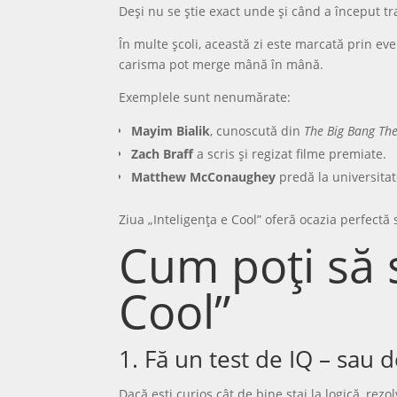
Deși nu se știe exact unde și când a început tra
În multe școli, această zi este marcată prin e
carisma pot merge mână în mână.
Exemplele sunt nenumărate:
Mayim Bialik
, cunoscută din
The Big Bang Th
Zach Braff
a scris și regizat filme premiate.
Matthew McConaughey
predă la universitate
Ziua „Inteligența e Cool” oferă ocazia perfect
Cum poți să s
Cool”
1. Fă un test de IQ – sau 
Dacă ești curios cât de bine stai la logică, re