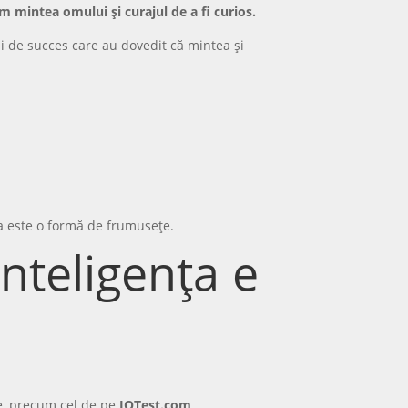
m mintea omului și curajul de a fi curios.
ni de succes care au dovedit că mintea și
ea este o formă de frumusețe.
nteligența e
ne, precum cel de pe
IQTest.com
.