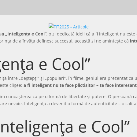
ua „Inteligența e Cool”
, o zi dedicată ideii că a fi inteligent nu este
 dorința de a învăța definesc succesul, această zi ne amintește că
int
gența e Cool”
ță între „deștepți” și „populari”. În filme, geniul era prezentat ca u
este clișee:
a fi inteligent nu te face plictisitor – te face interesan
vim cunoașterea ca pe o formă de libertate și putere. O persoană ca
e nevoie. Inteligența a devenit o formă de autenticitate – o calitat
„Inteligența e Cool”