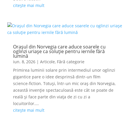
citește mai mult
Orașul din Norvegia care aduce soarele cu
oglinzi uriașe ca soluție pentru iernile fără
lumină
iun. 8, 2026
|
Articole
,
Fără categorie
Primirea luminii solare prin intermediul unor oglinzi
gigantice pare o idee desprinsă dintr-un film
science-fiction. Totuși, într-un mic oraș din Norvegia,
această invenție spectaculoasă este cât se poate de
reală și face parte din viața de zi cu zi a
locuitorilor....
citește mai mult