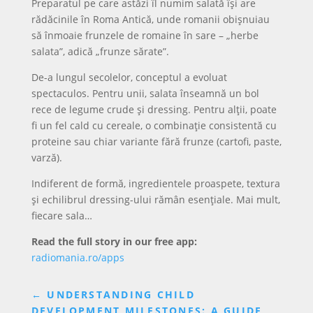
Preparatul pe care astăzi îl numim salată își are
rădăcinile în Roma Antică, unde romanii obișnuiau
să înmoaie frunzele de romaine în sare – „herbe
salata”, adică „frunze sărate”.
De-a lungul secolelor, conceptul a evoluat
spectaculos. Pentru unii, salata înseamnă un bol
rece de legume crude și dressing. Pentru alții, poate
fi un fel cald cu cereale, o combinație consistentă cu
proteine sau chiar variante fără frunze (cartofi, paste,
varză).
Indiferent de formă, ingredientele proaspete, textura
și echilibrul dressing-ului rămân esențiale. Mai mult,
fiecare sala…
Read the full story in our free app:
radiomania.ro/apps
←
UNDERSTANDING CHILD
DEVELOPMENT MILESTONES: A GUIDE