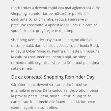
Black Friday a devenit rapid cea mai aglomerată zi de
shopping a anului, iar pe măsură ce publicul se
confrunta cu aglomerație, reduceri agresive și
presiune constantă, a apărut ideea unei zile care să
spună simplu: pregătește-te din timp.
Shopping Reminder Day nu are o origine oficială
documentată, dar coincide adesea cu perioada Black
Friday și Cyber Monday. Pentru unii, este un răspuns
la cultura consumeristă; pentru alții, un simplu
reminder util: organizează-te, nu lăsa totul pe ultima
sută de metri.
De ce contează Shopping Reminder Day
Sărbătorile pot deveni stresante dacă totul se
întâmplă în grabă. De la cadouri și decorațiuni până
la provizii pentru casă, multe lucruri ajung să fie
cumpărate în ultimele zile înainte de Crăciun, exact
când magazinele sunt pline.