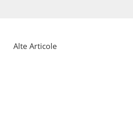
Alte Articole
Mai sunt doar câteva săptămâni până la startul
Cupei Mondiale 2026, unul dintre cele mai
așteptate evenimente sportive ale deceniului.
Competiția va aduce o premieră absolută: