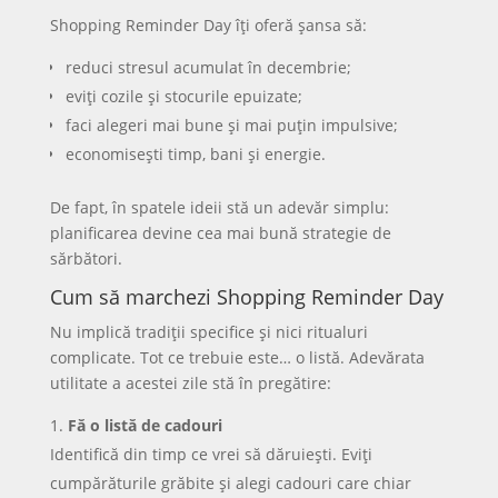
Shopping Reminder Day îți oferă șansa să:
reduci stresul acumulat în decembrie;
eviți cozile și stocurile epuizate;
faci alegeri mai bune și mai puțin impulsive;
economisești timp, bani și energie.
De fapt, în spatele ideii stă un adevăr simplu:
planificarea devine cea mai bună strategie de
sărbători.
Cum să marchezi Shopping Reminder Day
Nu implică tradiții specifice și nici ritualuri
complicate. Tot ce trebuie este… o listă. Adevărata
utilitate a acestei zile stă în pregătire:
Fă o listă de cadouri
Identifică din timp ce vrei să dăruiești. Eviți
cumpărăturile grăbite și alegi cadouri care chiar