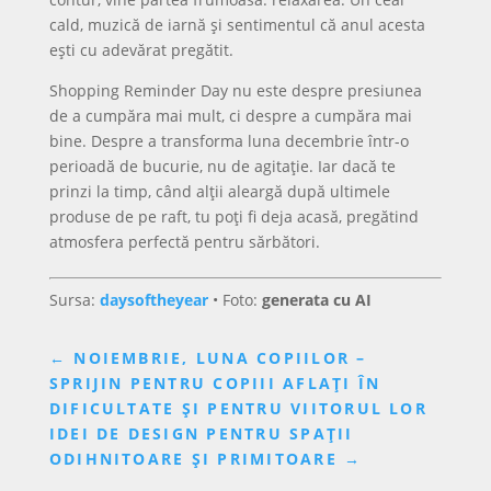
cald, muzică de iarnă și sentimentul că anul acesta
ești cu adevărat pregătit.
Shopping Reminder Day nu este despre presiunea
de a cumpăra mai mult, ci despre a cumpăra mai
bine. Despre a transforma luna decembrie într-o
perioadă de bucurie, nu de agitație. Iar dacă te
prinzi la timp, când alții aleargă după ultimele
produse de pe raft, tu poți fi deja acasă, pregătind
atmosfera perfectă pentru sărbători.
Sursa:
daysoftheyear
• Foto:
generata cu AI
←
NOIEMBRIE, LUNA COPIILOR –
SPRIJIN PENTRU COPIII AFLAȚI ÎN
DIFICULTATE ȘI PENTRU VIITORUL LOR
IDEI DE DESIGN PENTRU SPAȚII
ODIHNITOARE ȘI PRIMITOARE
→