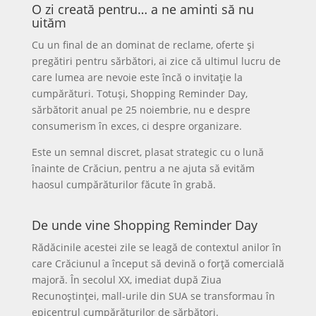
O zi creată pentru… a ne aminti să nu
uităm
Cu un final de an dominat de reclame, oferte și
pregătiri pentru sărbători, ai zice că ultimul lucru de
care lumea are nevoie este încă o invitație la
cumpărături. Totuși, Shopping Reminder Day,
sărbătorit anual pe 25 noiembrie, nu e despre
consumerism în exces, ci despre organizare.
Este un semnal discret, plasat strategic cu o lună
înainte de Crăciun, pentru a ne ajuta să evităm
haosul cumpărăturilor făcute în grabă.
De unde vine Shopping Reminder Day
Rădăcinile acestei zile se leagă de contextul anilor în
care Crăciunul a început să devină o forță comercială
majoră. În secolul XX, imediat după Ziua
Recunoștinței, mall-urile din SUA se transformau în
epicentrul cumpărăturilor de sărbători.