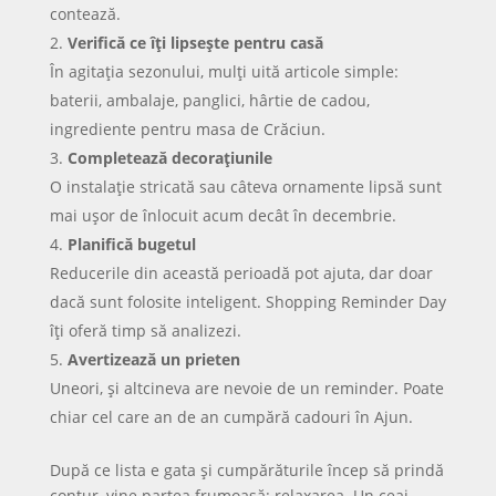
contează.
Verifică ce îți lipsește pentru casă
În agitația sezonului, mulți uită articole simple:
baterii, ambalaje, panglici, hârtie de cadou,
ingrediente pentru masa de Crăciun.
Completează decorațiunile
O instalație stricată sau câteva ornamente lipsă sunt
mai ușor de înlocuit acum decât în decembrie.
Planifică bugetul
Reducerile din această perioadă pot ajuta, dar doar
dacă sunt folosite inteligent. Shopping Reminder Day
îți oferă timp să analizezi.
Avertizează un prieten
Uneori, și altcineva are nevoie de un reminder. Poate
chiar cel care an de an cumpără cadouri în Ajun.
După ce lista e gata și cumpărăturile încep să prindă
contur, vine partea frumoasă: relaxarea. Un ceai