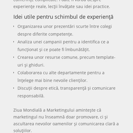
experiențe reale, lecții învățate sau idei practice.
Idei utile pentru schimbul de experiență
Organizarea unor prezentări scurte între colegi
despre diferite competențe.
Analiza unei campanii pentru a identifica ce a
funcționat și ce poate fi îmbunătățit.
Crearea unor resurse comune, precum template-
uri și ghiduri.
Colaborarea cu alte departamente pentru a
înțelege mai bine nevoile clienților.
Discuții despre etică, transparență și comunicare
responsabilă.
Ziua Mondială a Marketingului amintește că
marketingul nu înseamnă doar promovare, ci și
ascultarea nevoilor oamenilor și comunicarea clară a
soluțiilor.