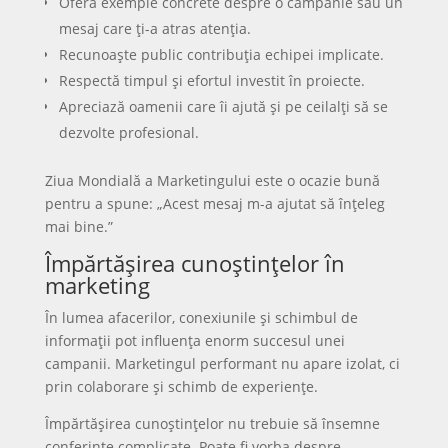
Oferă exemple concrete despre o campanie sau un
mesaj care ți-a atras atenția.
Recunoaște public contribuția echipei implicate.
Respectă timpul și efortul investit în proiecte.
Apreciază oamenii care îi ajută și pe ceilalți să se
dezvolte profesional.
Ziua Mondială a Marketingului este o ocazie bună
pentru a spune: „Acest mesaj m-a ajutat să înțeleg
mai bine.”
Împărtășirea cunoștințelor în
marketing
În lumea afacerilor, conexiunile și schimbul de
informații pot influența enorm succesul unei
campanii. Marketingul performant nu apare izolat, ci
prin colaborare și schimb de experiențe.
Împărtășirea cunoștințelor nu trebuie să însemne
conferințe complicate. Poate fi vorba despre