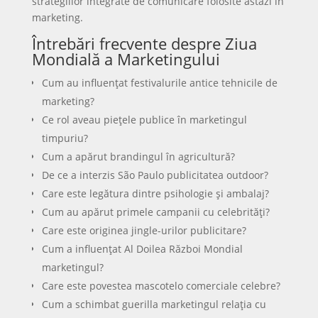
strategiilor integrate de comunicare folosite astăzi în
marketing.
Întrebări frecvente despre Ziua
Mondială a Marketingului
Cum au influențat festivalurile antice tehnicile de
marketing?
Ce rol aveau piețele publice în marketingul
timpuriu?
Cum a apărut brandingul în agricultură?
De ce a interzis São Paulo publicitatea outdoor?
Care este legătura dintre psihologie și ambalaj?
Cum au apărut primele campanii cu celebrități?
Care este originea jingle-urilor publicitare?
Cum a influențat Al Doilea Război Mondial
marketingul?
Care este povestea mascotelo comerciale celebre?
Cum a schimbat guerilla marketingul relația cu