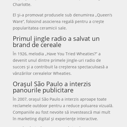
Charlotte.
El și-a promovat produsele sub denumirea „Queen’s
Ware”, folosind asocierea regală pentru a crește
popularitatea ceramicii sale.
Primul jingle radio a salvat un
brand de cereale
În 1926, melodia „Have You Tried Wheaties?” a
devenit unul dintre primele jingle-uri radio de
succes și a contribuit la creșterea spectaculoasă a
vânzărilor cerealelor Wheaties.
Orașul São Paulo a interzis
panourile publicitare
În 2007, orașul São Paulo a interzis aproape toate
reclamele outdoor pentru a reduce poluarea vizuală.
Companiile au fost nevoite să investească mai mult
în marketing digital și experiențe interactive.