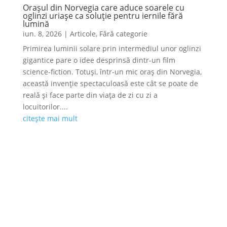
Orașul din Norvegia care aduce soarele cu
oglinzi uriașe ca soluție pentru iernile fără
lumină
iun. 8, 2026
|
Articole
,
Fără categorie
Primirea luminii solare prin intermediul unor oglinzi
gigantice pare o idee desprinsă dintr-un film
science-fiction. Totuși, într-un mic oraș din Norvegia,
această invenție spectaculoasă este cât se poate de
reală și face parte din viața de zi cu zi a
locuitorilor....
citește mai mult