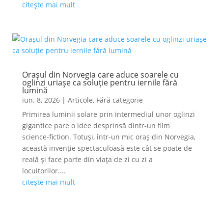
citește mai mult
Orașul din Norvegia care aduce soarele cu
oglinzi uriașe ca soluție pentru iernile fără
lumină
iun. 8, 2026
|
Articole
,
Fără categorie
Primirea luminii solare prin intermediul unor oglinzi
gigantice pare o idee desprinsă dintr-un film
science-fiction. Totuși, într-un mic oraș din Norvegia,
această invenție spectaculoasă este cât se poate de
reală și face parte din viața de zi cu zi a
locuitorilor....
citește mai mult