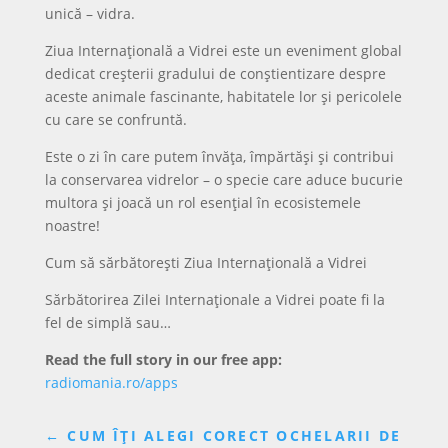
unică – vidra.
Ziua Internațională a Vidrei este un eveniment global
dedicat creșterii gradului de conștientizare despre
aceste animale fascinante, habitatele lor și pericolele
cu care se confruntă.
Este o zi în care putem învăța, împărtăși și contribui
la conservarea vidrelor – o specie care aduce bucurie
multora și joacă un rol esențial în ecosistemele
noastre!
Cum să sărbătorești Ziua Internațională a Vidrei
Sărbătorirea Zilei Internaționale a Vidrei poate fi la
fel de simplă sau…
Read the full story in our free app:
radiomania.ro/apps
←
CUM ÎȚI ALEGI CORECT OCHELARII DE