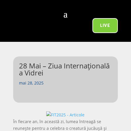
LIVE
28 Mai – Ziua Internațională
a Vidrei
mai 28, 2025
În fiecare an, în această zi, lumea întreagă se
reunește pentru a celebra o creatură jucăușă și