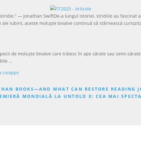
ridie.” — Jonathan SwiftDe-a lungul istoriei, stridiile au fascinat a
ri ale iubirii, aceste moluște bivalve continuă să stârnească curioz
ecii de moluște bivalve care trăiesc în ape sărate sau semi-sărate
diile …
a.ro/apps
 THAN BOOKS—AND WHAT CAN RESTORE READING J
REMIERĂ MONDIALĂ LA UNTOLD X: CEA MAI SPECT