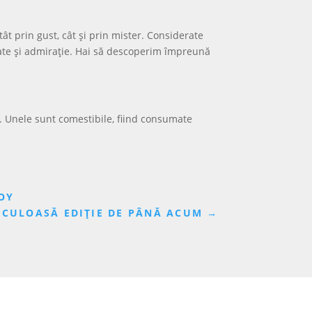
tât prin gust, cât și prin mister. Considerate
itate și admirație. Hai să descoperim împreună
. Unele sunt comestibile, fiind consumate
OY
ACULOASĂ EDIȚIE DE PÂNĂ ACUM
→