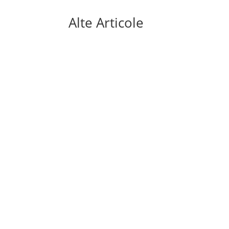
Alte Articole
Mai sunt doar câteva săptămâni până la sta
aduce o premieră absolută: turneul final va fi