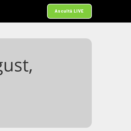
Ascultă LIVE
gust,