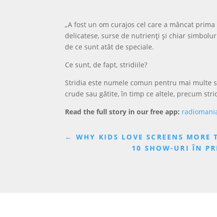
„A fost un om curajos cel care a mâncat prima st
delicatese, surse de nutrienți și chiar simbolu
de ce sunt atât de speciale.
Ce sunt, de fapt, stridiile?
Stridia este numele comun pentru mai multe sp
crude sau gătite, în timp ce altele, precum stri
Read the full story in our free app:
radiomani
←
WHY KIDS LOVE SCREENS MORE
10 SHOW-URI ÎN P