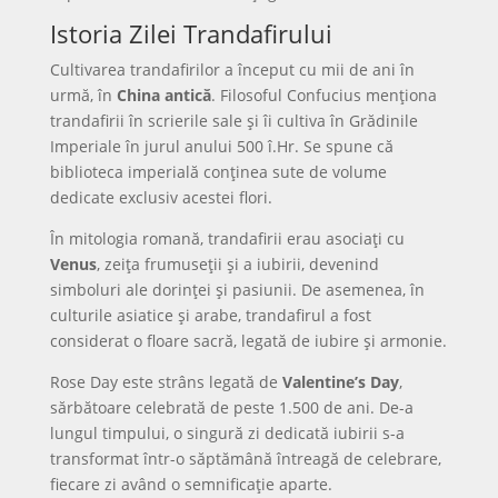
Istoria Zilei Trandafirului
Cultivarea trandafirilor a început cu mii de ani în
urmă, în
China antică
. Filosoful Confucius menționa
trandafirii în scrierile sale și îi cultiva în Grădinile
Imperiale în jurul anului 500 î.Hr. Se spune că
biblioteca imperială conținea sute de volume
dedicate exclusiv acestei flori.
În mitologia romană, trandafirii erau asociați cu
Venus
, zeița frumuseții și a iubirii, devenind
simboluri ale dorinței și pasiunii. De asemenea, în
culturile asiatice și arabe, trandafirul a fost
considerat o floare sacră, legată de iubire și armonie.
Rose Day este strâns legată de
Valentine’s Day
,
sărbătoare celebrată de peste 1.500 de ani. De-a
lungul timpului, o singură zi dedicată iubirii s-a
transformat într-o săptămână întreagă de celebrare,
fiecare zi având o semnificație aparte.