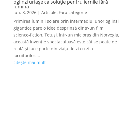
oglinzi uriașe ca soluție pentru iernile fără
lumină
iun. 8, 2026
|
Articole
,
Fără categorie
Primirea luminii solare prin intermediul unor oglinzi
gigantice pare o idee desprinsă dintr-un film
science-fiction. Totuși, într-un mic oraș din Norvegia,
această invenție spectaculoasă este cât se poate de
reală și face parte din viața de zi cu zi a
locuitorilor....
citește mai mult