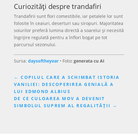
Curiozități despre trandafiri
Trandafirii sunt flori comestibile, iar petalele lor sunt
folosite în ceaiuri, deserturi sau siropuri. Majoritatea
soiurilor preferă lumina directă a soarelui și necesită
îngrijire regulată pentru a înflori bogat pe tot
parcursul sezonului.
Sursa:
daysoftheyear
•
Foto
: generata cu AI
←
COPILUL CARE A SCHIMBAT ISTORIA
VANILIEI: DESCOPERIREA GENIALĂ A
LUI EDMOND ALBIUS
DE CE CULOAREA MOV A DEVENIT
SIMBOLUL SUPREM AL REGALITĂȚII
→