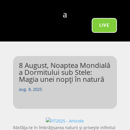
LIVE
8 August, Noaptea Mondială
a Dormitului sub Stele:
Magia unei nopți în natură
aug. 8, 2025
Răsfăța-te în îmbrățișarea naturii și privește infinitul