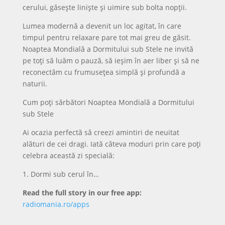
cerului, găsește liniște și uimire sub bolta nopții.
Lumea modernă a devenit un loc agitat, în care
timpul pentru relaxare pare tot mai greu de găsit.
Noaptea Mondială a Dormitului sub Stele ne invită
pe toți să luăm o pauză, să ieșim în aer liber și să ne
reconectăm cu frumusețea simplă și profundă a
naturii.
Cum poți sărbători Noaptea Mondială a Dormitului
sub Stele
Ai ocazia perfectă să creezi amintiri de neuitat
alături de cei dragi. Iată câteva moduri prin care poți
celebra această zi specială:
1. Dormi sub cerul în…
Read the full story in our free app:
radiomania.ro/apps