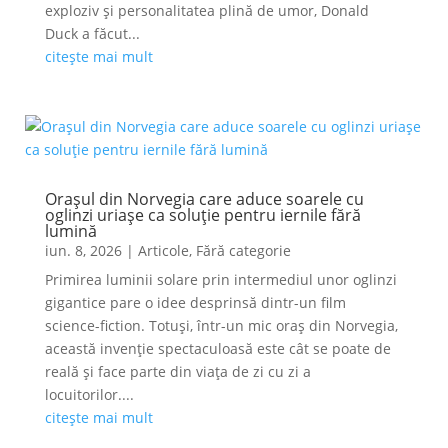
exploziv și personalitatea plină de umor, Donald
Duck a făcut...
citește mai mult
Orașul din Norvegia care aduce soarele cu
oglinzi uriașe ca soluție pentru iernile fără
lumină
iun. 8, 2026
|
Articole
,
Fără categorie
Primirea luminii solare prin intermediul unor oglinzi
gigantice pare o idee desprinsă dintr-un film
science-fiction. Totuși, într-un mic oraș din Norvegia,
această invenție spectaculoasă este cât se poate de
reală și face parte din viața de zi cu zi a
locuitorilor....
citește mai mult