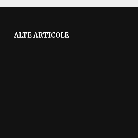
ALTE ARTICOLE
Mai sunt doar câteva săptămâni până la startul
Cupei Mondiale 2026, unul dintre cele mai
așteptate evenimente sportive ale deceniului.
Competiția va aduce o premieră absolută: turneul