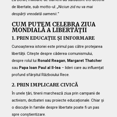
de libertate, sub motto-ul:
„Niciun zid nu va mai
despărți vreodată oamenii.”
CUM PUTEM CELEBRA ZIUA
MONDIALĂ A LIBERTĂȚII
1. PRIN EDUCAȚIE ȘI INFORMARE
Cunoașterea istoriei este primul pas către protejarea
libertății. Citește despre căderea comunismului,
despre rolul lui
Ronald Reagan
,
Margaret Thatcher
sau
Papa Ioan Paul al II-lea
– lideri care au influențat
profund sfârșitul Războiului Rece.
2. PRIN IMPLICARE CIVICĂ
În unele țări, tinerii marchează ziua prin campanii de
activism, dezbateri sau proiecte educaționale. Chiar și
o discuție în familie despre libertate poate fi un pas
spre conștientizare.