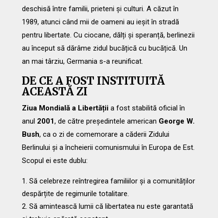
deschisă între familii, prieteni și culturi. A căzut în
1989, atunci când mii de oameni au ieșit în stradă
pentru libertate. Cu ciocane, dălți și speranță, berlinezii
au început să dărâme zidul bucățică cu bucățică. Un
an mai târziu, Germania s-a reunificat.
DE CE A FOST INSTITUITĂ
ACEASTĂ ZI
Ziua Mondială a Libertății
a fost stabilită oficial în
anul
2001
, de către președintele american
George W.
Bush
, ca o zi de comemorare a căderii Zidului
Berlinului și a încheierii comunismului în Europa de Est.
Scopul ei este dublu:
Să celebreze reîntregirea familiilor și a comunităților
despărțite de regimurile totalitare.
Să amintească lumii că libertatea nu este garantată