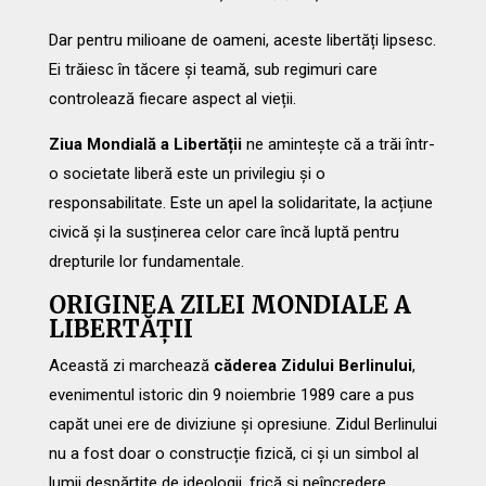
Dar pentru milioane de oameni, aceste libertăți lipsesc.
Ei trăiesc în tăcere și teamă, sub regimuri care
controlează fiecare aspect al vieții.
Ziua Mondială a Libertății
ne amintește că a trăi într-
o societate liberă este un privilegiu și o
responsabilitate. Este un apel la solidaritate, la acțiune
civică și la susținerea celor care încă luptă pentru
drepturile lor fundamentale.
ORIGINEA ZILEI MONDIALE A
LIBERTĂȚII
Această zi marchează
căderea Zidului Berlinului
,
evenimentul istoric din 9 noiembrie 1989 care a pus
capăt unei ere de diviziune și opresiune. Zidul Berlinului
nu a fost doar o construcție fizică, ci și un simbol al
lumii despărțite de ideologii, frică și neîncredere.