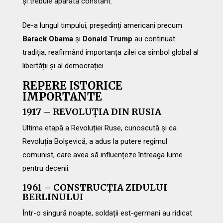
și trebuie apărată constant.
De-a lungul timpului, președinți americani precum
Barack Obama
și
Donald Trump
au continuat
tradiția, reafirmând importanța zilei ca simbol global al
libertății și al democrației.
REPERE ISTORICE
IMPORTANTE
1917 – REVOLUȚIA DIN RUSIA
Ultima etapă a Revoluției Ruse, cunoscută și ca
Revoluția Bolșevică, a adus la putere regimul
comunist, care avea să influențeze întreaga lume
pentru decenii.
1961 – CONSTRUCȚIA ZIDULUI
BERLINULUI
Într-o singură noapte, soldații est-germani au ridicat