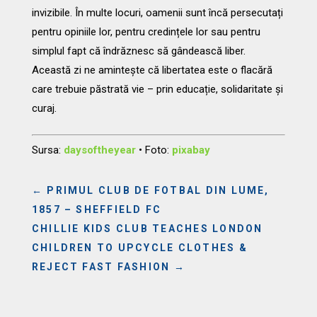
invizibile. În multe locuri, oamenii sunt încă persecutați
pentru opiniile lor, pentru credințele lor sau pentru
simplul fapt că îndrăznesc să gândească liber.
Această zi ne amintește că libertatea este o flacără
care trebuie păstrată vie – prin educație, solidaritate și
curaj.
Sursa:
daysoftheyear
• Foto:
pixabay
←
PRIMUL CLUB DE FOTBAL DIN LUME,
1857 – SHEFFIELD FC
CHILLIE KIDS CLUB TEACHES LONDON
CHILDREN TO UPCYCLE CLOTHES &
REJECT FAST FASHION
→