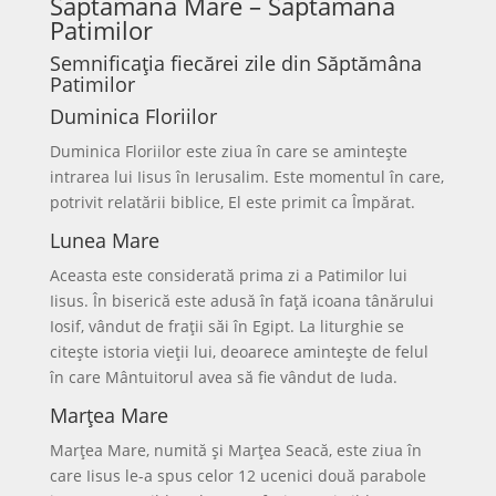
Săptămâna Mare – Săptămâna
Patimilor
Semnificația fiecărei zile din Săptămâna
Patimilor
Duminica Floriilor
Duminica Floriilor este ziua în care se amintește
intrarea lui Iisus în Ierusalim. Este momentul în care,
potrivit relatării biblice, El este primit ca Împărat.
Lunea Mare
Aceasta este considerată prima zi a Patimilor lui
Iisus. În biserică este adusă în față icoana tânărului
Iosif, vândut de frații săi în Egipt. La liturghie se
citește istoria vieții lui, deoarece amintește de felul
în care Mântuitorul avea să fie vândut de Iuda.
Marțea Mare
Marțea Mare, numită și Marțea Seacă, este ziua în
care Iisus le-a spus celor 12 ucenici două parabole