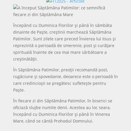
Începând cu Duminica Floriilor și până în sâmbăta
dinainte de Paște, creștinii marchează Săptămâna
Patimilor. Sunt zilele care preced Învierea lui Iisus și
reprezintă o perioadă de smerenie, post și curățare
spirituală înainte de cea mai mare sărbătoare a
creștinătății.
În Săptămâna Patimilor, preoții recomandă post,
rugăciune și spovedanie, deoarece este o perioadă în
care credincioșii se pregătesc sufletește pentru
Paște.
În fiecare zi din Săptămâna Patimilor, în biserici se
oficiază slujbe numite denii. Acestea au loc seara,
începând cu Duminica Floriilor și până în Vinerea
Mare, când se cântă Prohodul Domnului.