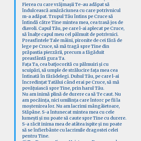
Fierea cu care vrăjmașii Te-au adăpat să
îndulcească amărăciunea cu care potrivnicul
m-a adăpat. Trupul Tău întins pe Cruce să
întindă către Tine mintea mea, cea trasă jos de
diavoli. Capul Tău, pe care l-ai aplecat pe Cruce,
să înalțe capul meu cel pălmuit de potrivnici.
Preasfintele Tale mâini, pironite de cei fără de
lege pe Cruce, să mă tragă spre Tine din
prăpastia pierzării, precum a făgăduit
preasfântă gura Ta.
Fața Ta, cea batjocorită cu pălmuiri și cu
scuipări, să umple de strălucire fața mea cea
întinată în fărădelegi. Duhul Tău, pe care l-ai
încredințat Tatălui când erai pe Cruce, să mă
povățuiască spre Tine, prin harul Tău.
Nu am inimă plină de durere ca să Te caut. Nu
am pocăința, nici umilința care întorc pe fii la
moștenirea lor. Nu am lacrimi mângâietoare,
Stăpâne. S-a întunecat mintea mea cu cele
lumești și nu poate să caute spre Tine cu durere.
S-a răcit inima mea de atâtea ispite și nu poate
să se înfierbânte cu lacrimile dragostei celei
pentru Tine.