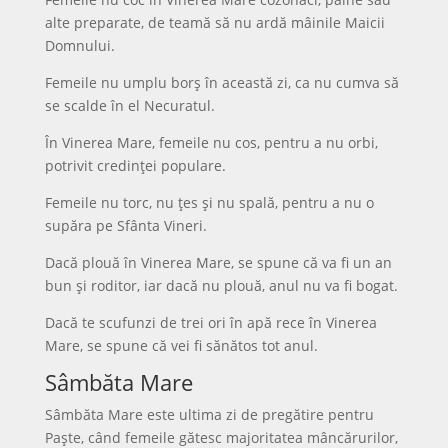
alte preparate, de teamă să nu ardă mâinile Maicii
Domnului.
Femeile nu umplu borș în această zi, ca nu cumva să
se scalde în el Necuratul.
În Vinerea Mare, femeile nu cos, pentru a nu orbi,
potrivit credinței populare.
Femeile nu torc, nu țes și nu spală, pentru a nu o
supăra pe Sfânta Vineri.
Dacă plouă în Vinerea Mare, se spune că va fi un an
bun și roditor, iar dacă nu plouă, anul nu va fi bogat.
Dacă te scufunzi de trei ori în apă rece în Vinerea
Mare, se spune că vei fi sănătos tot anul.
Sâmbăta Mare
Sâmbăta Mare este ultima zi de pregătire pentru
Paște, când femeile gătesc majoritatea mâncărurilor,