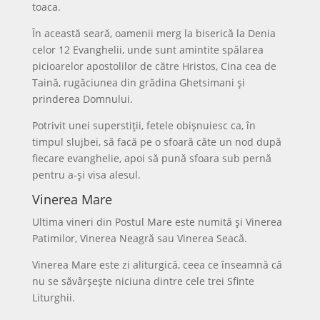
toaca.
În această seară, oamenii merg la biserică la Denia
celor 12 Evanghelii, unde sunt amintite spălarea
picioarelor apostolilor de către Hristos, Cina cea de
Taină, rugăciunea din grădina Ghetsimani și
prinderea Domnului.
Potrivit unei superstiții, fetele obișnuiesc ca, în
timpul slujbei, să facă pe o sfoară câte un nod după
fiecare evanghelie, apoi să pună sfoara sub pernă
pentru a-și visa alesul.
Vinerea Mare
Ultima vineri din Postul Mare este numită și Vinerea
Patimilor, Vinerea Neagră sau Vinerea Seacă.
Vinerea Mare este zi aliturgică, ceea ce înseamnă că
nu se săvârșește niciuna dintre cele trei Sfinte
Liturghii.