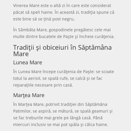
Vinerea Mare este o altă zi în care este considerat
păcat să speli haine. În această zi, tradiția spune că
este bine să se țină post negru.
În Sâmbăta Mare, gospodinele pregătesc cele mai
multe dintre bucatele de Paște și încheie curățenia.
Tradiții și obiceiuri în Săptămâna
Mare
Lunea Mare
În Lunea Mare începe curățenia de Paște: se scoate
totul la aerisit, se spală rufe, se calcă și se fac
reparațiile necesare prin casă.
Marțea Mare
În Marțea Mare, potrivit tradiției din Săptămâna
Patimilor, se aspiră, se mătură, se spală geamuri și
se fac treburile mai grele pe lângă casă. Până
miercuri inclusiv se mai pot spăla și călca haine.