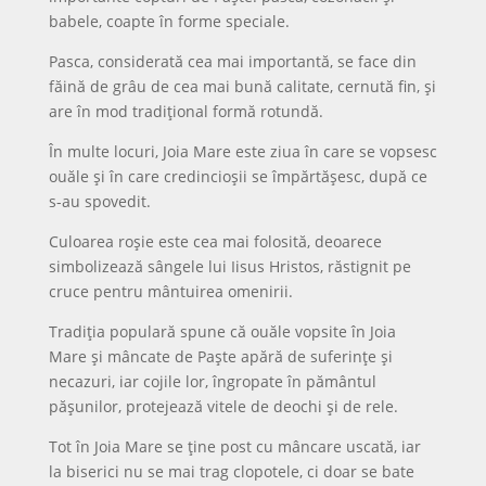
babele, coapte în forme speciale.
Pasca, considerată cea mai importantă, se face din
făină de grâu de cea mai bună calitate, cernută fin, și
are în mod tradițional formă rotundă.
În multe locuri, Joia Mare este ziua în care se vopsesc
ouăle și în care credincioșii se împărtășesc, după ce
s-au spovedit.
Culoarea roșie este cea mai folosită, deoarece
simbolizează sângele lui Iisus Hristos, răstignit pe
cruce pentru mântuirea omenirii.
Tradiția populară spune că ouăle vopsite în Joia
Mare și mâncate de Paște apără de suferințe și
necazuri, iar cojile lor, îngropate în pământul
pășunilor, protejează vitele de deochi și de rele.
Tot în Joia Mare se ține post cu mâncare uscată, iar
la biserici nu se mai trag clopotele, ci doar se bate