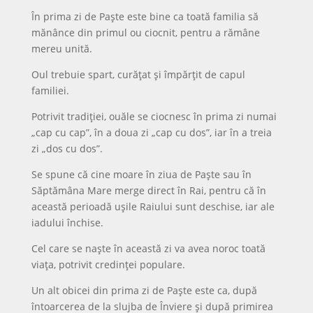
În prima zi de Paște este bine ca toată familia să
mănânce din primul ou ciocnit, pentru a rămâne
mereu unită.
Oul trebuie spart, curățat și împărțit de capul
familiei.
Potrivit tradiției, ouăle se ciocnesc în prima zi numai
„cap cu cap”, în a doua zi „cap cu dos”, iar în a treia
zi „dos cu dos”.
Se spune că cine moare în ziua de Paște sau în
Săptămâna Mare merge direct în Rai, pentru că în
această perioadă ușile Raiului sunt deschise, iar ale
iadului închise.
Cel care se naște în această zi va avea noroc toată
viața, potrivit credinței populare.
Un alt obicei din prima zi de Paște este ca, după
întoarcerea de la slujba de Înviere și după primirea