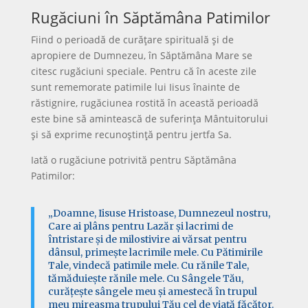
Rugăciuni în Săptămâna Patimilor
Fiind o perioadă de curățare spirituală și de
apropiere de Dumnezeu, în Săptămâna Mare se
citesc rugăciuni speciale. Pentru că în aceste zile
sunt rememorate patimile lui Iisus înainte de
răstignire, rugăciunea rostită în această perioadă
este bine să amintească de suferința Mântuitorului
și să exprime recunoștință pentru jertfa Sa.
Iată o rugăciune potrivită pentru Săptămâna
Patimilor:
„Doamne, Iisuse Hristoase, Dumnezeul nostru,
Care ai plâns pentru Lazăr și lacrimi de
întristare și de milostivire ai vărsat pentru
dânsul, primește lacrimile mele. Cu Pătimirile
Tale, vindecă patimile mele. Cu rănile Tale,
tămăduiește rănile mele. Cu Sângele Tău,
curățește sângele meu și amestecă în trupul
meu mireasma trupului Tău cel de viață făcător.