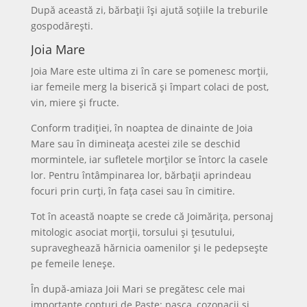
După această zi, bărbații își ajută soțiile la treburile
gospodărești.
Joia Mare
Joia Mare este ultima zi în care se pomenesc morții,
iar femeile merg la biserică și împart colaci de post,
vin, miere și fructe.
Conform tradiției, în noaptea de dinainte de Joia
Mare sau în dimineața acestei zile se deschid
mormintele, iar sufletele morților se întorc la casele
lor. Pentru întâmpinarea lor, bărbații aprindeau
focuri prin curți, în fața casei sau în cimitire.
Tot în această noapte se crede că Joimărița, personaj
mitologic asociat morții, torsului și țesutului,
supraveghează hărnicia oamenilor și le pedepsește
pe femeile leneșe.
În după-amiaza Joii Mari se pregătesc cele mai
importante copturi de Paște: pasca, cozonacii și