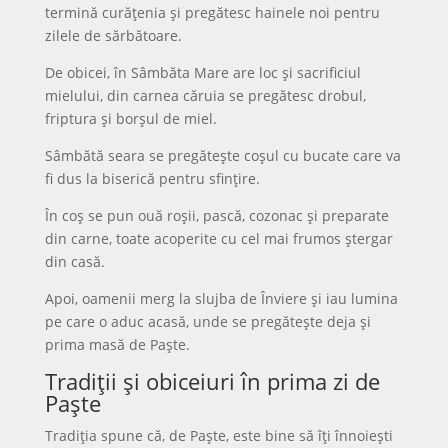
termină curățenia și pregătesc hainele noi pentru
zilele de sărbătoare.
De obicei, în Sâmbăta Mare are loc și sacrificiul
mielului, din carnea căruia se pregătesc drobul,
friptura și borșul de miel.
Sâmbătă seara se pregătește coșul cu bucate care va
fi dus la biserică pentru sfințire.
În coș se pun ouă roșii, pască, cozonac și preparate
din carne, toate acoperite cu cel mai frumos ștergar
din casă.
Apoi, oamenii merg la slujba de Înviere și iau lumina
pe care o aduc acasă, unde se pregătește deja și
prima masă de Paște.
Tradiții și obiceiuri în prima zi de
Paște
Tradiția spune că, de Paște, este bine să îți înnoiești