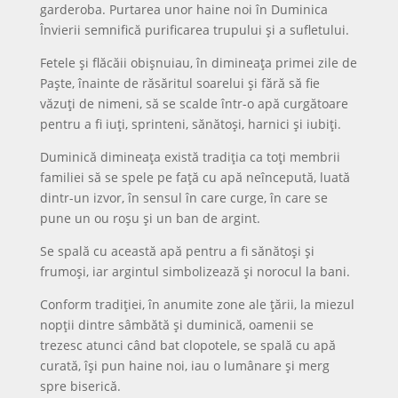
garderoba. Purtarea unor haine noi în Duminica
Învierii semnifică purificarea trupului și a sufletului.
Fetele și flăcăii obișnuiau, în dimineața primei zile de
Paște, înainte de răsăritul soarelui și fără să fie
văzuți de nimeni, să se scalde într-o apă curgătoare
pentru a fi iuți, sprinteni, sănătoși, harnici și iubiți.
Duminică dimineața există tradiția ca toți membrii
familiei să se spele pe față cu apă neîncepută, luată
dintr-un izvor, în sensul în care curge, în care se
pune un ou roșu și un ban de argint.
Se spală cu această apă pentru a fi sănătoși și
frumoși, iar argintul simbolizează și norocul la bani.
Conform tradiției, în anumite zone ale țării, la miezul
nopții dintre sâmbătă și duminică, oamenii se
trezesc atunci când bat clopotele, se spală cu apă
curată, își pun haine noi, iau o lumânare și merg
spre biserică.