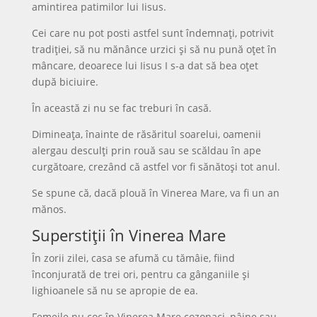
amintirea patimilor lui Iisus.
Cei care nu pot posti astfel sunt îndemnați, potrivit
tradiției, să nu mănânce urzici și să nu pună oțet în
mâncare, deoarece lui Iisus I s-a dat să bea oțet
după biciuire.
În această zi nu se fac treburi în casă.
Dimineața, înainte de răsăritul soarelui, oamenii
alergau desculți prin rouă sau se scăldau în ape
curgătoare, crezând că astfel vor fi sănătoși tot anul.
Se spune că, dacă plouă în Vinerea Mare, va fi un an
mănos.
Superstiții în Vinerea Mare
În zorii zilei, casa se afumă cu tămâie, fiind
înconjurată de trei ori, pentru ca gânganiile și
lighioanele să nu se apropie de ea.
Femeile nu coc în Vinerea Mare cozonaci, pâine sau