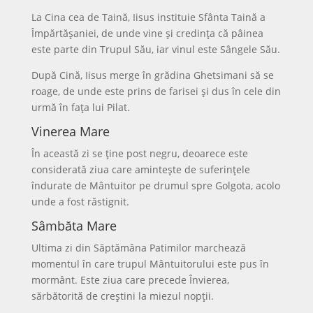
La Cina cea de Taină, Iisus instituie Sfânta Taină a
Împărtășaniei, de unde vine și credința că pâinea
este parte din Trupul Său, iar vinul este Sângele Său.
După Cină, Iisus merge în grădina Ghetsimani să se
roage, de unde este prins de farisei și dus în cele din
urmă în fața lui Pilat.
Vinerea Mare
În această zi se ține post negru, deoarece este
considerată ziua care amintește de suferințele
îndurate de Mântuitor pe drumul spre Golgota, acolo
unde a fost răstignit.
Sâmbăta Mare
Ultima zi din Săptămâna Patimilor marchează
momentul în care trupul Mântuitorului este pus în
mormânt. Este ziua care precede Învierea,
sărbătorită de creștini la miezul nopții.