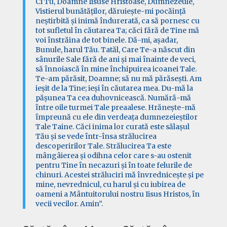
Ci Tu, Doamne Iisuse Hristoase, Dumnezeule,
Vistierul bunătăților, dăruiește-mi pocăință
neștirbită și inimă îndurerată, ca să pornesc cu
tot sufletul în căutarea Ta; căci fără de Tine mă
voi înstrăina de tot binele. Dă-mi, așadar,
Bunule, harul Tău. Tatăl, Care Te-a născut din
sânurile Sale fără de ani și mai înainte de veci,
să înnoiască în mine închipuirea icoanei Tale.
Te-am părăsit, Doamne; să nu mă părăsești. Am
ieșit de la Tine; ieși în căutarea mea. Du-mă la
pășunea Ta cea duhovnicească. Numără-mă
între oile turmei Tale preaalese. Hrănește-mă
împreună cu ele din verdeața dumnezeieștilor
Tale Taine. Căci inima lor curată este sălașul
Tău și se vede într-însa strălucirea
descoperirilor Tale. Strălucirea Ta este
mângâierea și odihna celor care s-au ostenit
pentru Tine în necazuri și în toate felurile de
chinuri. Acestei străluciri mă învrednicește și pe
mine, nevrednicul, cu harul și cu iubirea de
oameni a Mântuitorului nostru Iisus Hristos, în
vecii vecilor. Amin”.