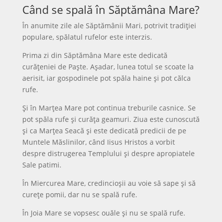
Când se spală în Săptămâna Mare?
În anumite zile ale Săptămânii Mari, potrivit tradiției
populare, spălatul rufelor este interzis.
Prima zi din Săptămâna Mare este dedicată
curățeniei de Paște. Așadar, lunea totul se scoate la
aerisit, iar gospodinele pot spăla haine și pot călca
rufe.
Și în Marțea Mare pot continua treburile casnice. Se
pot spăla rufe și curăța geamuri. Ziua este cunoscută
și ca Marțea Seacă și este dedicată predicii de pe
Muntele Măslinilor, când Iisus Hristos a vorbit
despre distrugerea Templului și despre apropiatele
Sale patimi.
În Miercurea Mare, credincioșii au voie să sape și să
curețe pomii, dar nu se spală rufe.
În Joia Mare se vopsesc ouăle și nu se spală rufe.