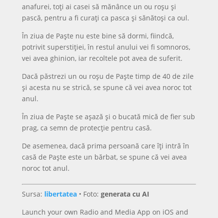
anafurei, toți ai casei să mănânce un ou roșu și
pască, pentru a fi curați ca pasca și sănătoși ca oul.
În ziua de Paște nu este bine să dormi, fiindcă,
potrivit superstiției, în restul anului vei fi somnoros,
vei avea ghinion, iar recoltele pot avea de suferit.
Dacă păstrezi un ou roșu de Paște timp de 40 de zile
și acesta nu se strică, se spune că vei avea noroc tot
anul.
În ziua de Paște se așază și o bucată mică de fier sub
prag, ca semn de protecție pentru casă.
De asemenea, dacă prima persoană care îți intră în
casă de Paște este un bărbat, se spune că vei avea
noroc tot anul.
Sursa:
libertatea
• Foto:
generata cu AI
Launch your own Radio and Media App on iOS and