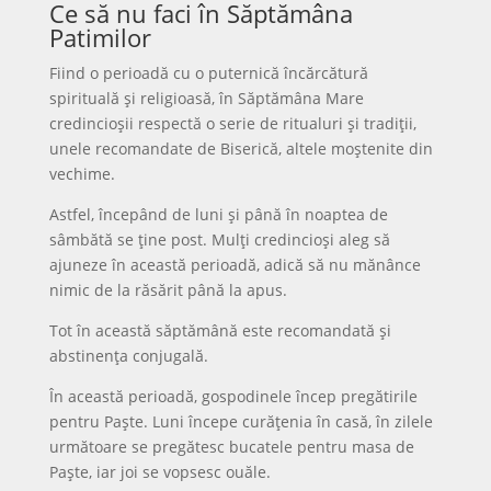
Ce să nu faci în Săptămâna
Patimilor
Fiind o perioadă cu o puternică încărcătură
spirituală și religioasă, în Săptămâna Mare
credincioșii respectă o serie de ritualuri și tradiții,
unele recomandate de Biserică, altele moștenite din
vechime.
Astfel, începând de luni și până în noaptea de
sâmbătă se ține post. Mulți credincioși aleg să
ajuneze în această perioadă, adică să nu mănânce
nimic de la răsărit până la apus.
Tot în această săptămână este recomandată și
abstinența conjugală.
În această perioadă, gospodinele încep pregătirile
pentru Paște. Luni începe curățenia în casă, în zilele
următoare se pregătesc bucatele pentru masa de
Paște, iar joi se vopsesc ouăle.