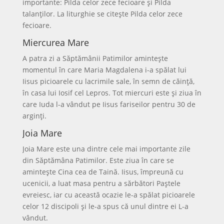
importante: Pilda celor zece fecioare și Pilda
talanților. La liturghie se citește Pilda celor zece
fecioare.
Miercurea Mare
A patra zi a Săptămânii Patimilor amintește
momentul în care Maria Magdalena i-a spălat lui
Iisus picioarele cu lacrimile sale, în semn de căință,
în casa lui Iosif cel Lepros. Tot miercuri este și ziua în
care Iuda l-a vândut pe Iisus fariseilor pentru 30 de
arginți.
Joia Mare
Joia Mare este una dintre cele mai importante zile
din Săptămâna Patimilor. Este ziua în care se
amintește Cina cea de Taină. Iisus, împreună cu
ucenicii, a luat masa pentru a sărbători Paștele
evreiesc, iar cu această ocazie le-a spălat picioarele
celor 12 discipoli și le-a spus că unul dintre ei L-a
vândut.