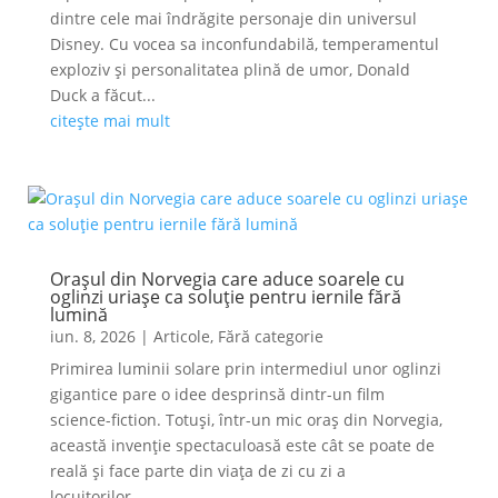
dintre cele mai îndrăgite personaje din universul
Disney. Cu vocea sa inconfundabilă, temperamentul
exploziv și personalitatea plină de umor, Donald
Duck a făcut...
citește mai mult
Orașul din Norvegia care aduce soarele cu
oglinzi uriașe ca soluție pentru iernile fără
lumină
iun. 8, 2026
|
Articole
,
Fără categorie
Primirea luminii solare prin intermediul unor oglinzi
gigantice pare o idee desprinsă dintr-un film
science-fiction. Totuși, într-un mic oraș din Norvegia,
această invenție spectaculoasă este cât se poate de
reală și face parte din viața de zi cu zi a
locuitorilor....