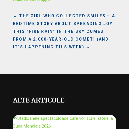
←
THE GIRL WHO COLLECTED SMILES – A
BEDTIME STORY ABOUT SPREADING JOY
THIS “FIRE RAIN” IN THE SKY COMES
FROM A 2,000-YEAR-OLD COMET! (AND
IT’S HAPPENING THIS WEEK)
→
ALTE ARTICOLE