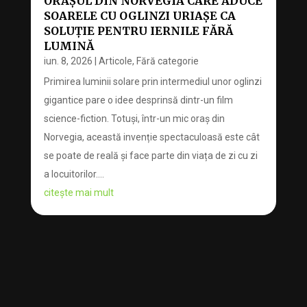
ORAȘUL DIN NORVEGIA CARE ADUCE
SOARELE CU OGLINZI URIAȘE CA
SOLUȚIE PENTRU IERNILE FĂRĂ
LUMINĂ
iun. 8, 2026
|
Articole
,
Fără categorie
Primirea luminii solare prin intermediul unor oglinzi
gigantice pare o idee desprinsă dintr-un film
science-fiction. Totuși, într-un mic oraș din
Norvegia, această invenție spectaculoasă este cât
se poate de reală și face parte din viața de zi cu zi
a locuitorilor....
citește mai mult