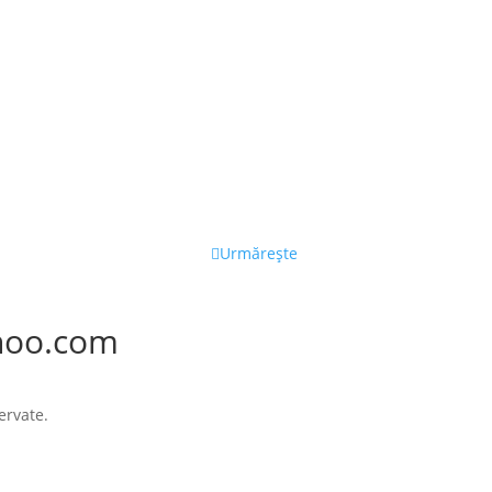
Urmărește
hoo.com
ervate.