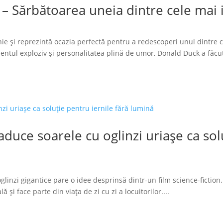
 – Sărbătoarea uneia dintre cele mai
ie și reprezintă ocazia perfectă pentru a redescoperi unul dintre 
tul exploziv și personalitatea plină de umor, Donald Duck a făcut
duce soarele cu oglinzi uriașe ca solu
glinzi gigantice pare o idee desprinsă dintr-un film science-fiction.
 și face parte din viața de zi cu zi a locuitorilor....