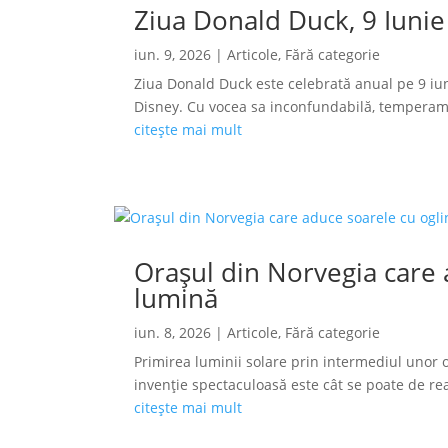
Ziua Donald Duck, 9 Iunie
iun. 9, 2026
|
Articole
,
Fără categorie
Ziua Donald Duck este celebrată anual pe 9 iun
Disney. Cu vocea sa inconfundabilă, temperamen
citește mai mult
Orașul din Norvegia care a
lumină
iun. 8, 2026
|
Articole
,
Fără categorie
Primirea luminii solare prin intermediul unor o
invenție spectaculoasă este cât se poate de reală
citește mai mult