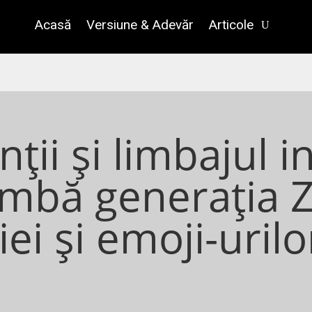
Acasă
Versiune & Adevăr
Articole
ii și limbajul in
mbă generația Z
ei și emoji-urilo