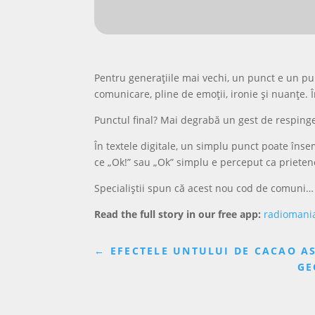
Pentru generațiile mai vechi, un punct e un pu
comunicare, pline de emoții, ironie și nuanțe. Î
Punctul final? Mai degrabă un gest de resping
În textele digitale, un simplu punct poate înse
ce „Ok!” sau „Ok” simplu e perceput ca prieten
Specialiștii spun că acest nou cod de comuni…
Read the full story in our free app:
radiomani
←
EFECTELE UNTULUI DE CACAO ASU
GE