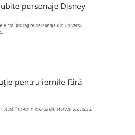
 iubite personaje Disney
cele mai îndrăgite personaje din universul
...
ție pentru iernile fără
 Totuși, într-un mic oraș din Norvegia, această