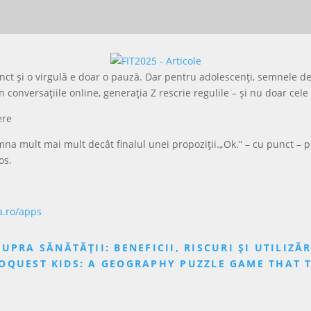
nct și o virgulă e doar o pauză. Dar pentru adolescenți, semnele d
n conversațiile online, generația Z rescrie regulile – și nu doar cele
ere
mna mult mai mult decât finalul unei propoziții.„Ok.” – cu punct – 
os.
a.ro/apps
PRA SĂNĂTĂȚII: BENEFICII, RISCURI ȘI UTILIZĂ
OQUEST KIDS: A GEOGRAPHY PUZZLE GAME THAT 