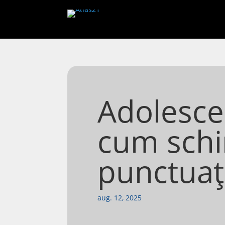
Adolescenț
cum schi
punctuați
aug. 12, 2025