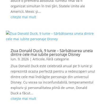
aduce o premieră absolută: turneul final va fi
organizat simultan în trei țări, Statele Unite ale
Americii, Mexic și...
citește mai mult
Ziua Donald Duck, 9 Iunie – Sărbătoarea uneia
dintre cele mai iubite personaje Disney
iun. 9, 2026
|
Articole
,
Fără categorie
Ziua Donald Duck este celebrată anual pe 9 iunie și
reprezintă ocazia perfectă pentru a redescoperi unul
dintre cele mai îndrăgite personaje din universul
Disney. Cu vocea sa inconfundabilă, temperamentul
exploziv și personalitatea plină de umor, Donald
Duck a făcut...
citește mai mult