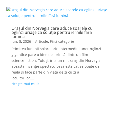
Orașul din Norvegia care aduce soarele cu
oglinzi uriașe ca soluție pentru iernile fără
lumină
iun. 8, 2026
|
Articole
,
Fără categorie
Primirea luminii solare prin intermediul unor oglinzi
gigantice pare o idee desprinsă dintr-un film
science-fiction. Totuși, într-un mic oraș din Norvegia,
această invenție spectaculoasă este cât se poate de
reală și face parte din viața de zi cu zi a
locuitorilor....
citește mai mult