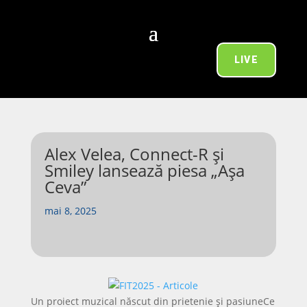
LIVE
Alex Velea, Connect-R și
Smiley lansează piesa „Așa
Ceva”
mai 8, 2025
Un proiect muzical născut din prietenie și pasiuneCe