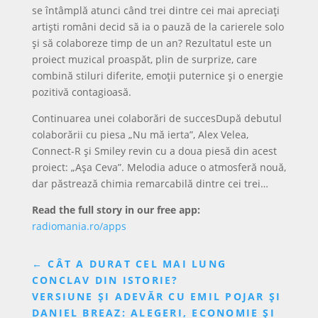
se întâmplă atunci când trei dintre cei mai apreciați
artiști români decid să ia o pauză de la carierele solo
și să colaboreze timp de un an? Rezultatul este un
proiect muzical proaspăt, plin de surprize, care
combină stiluri diferite, emoții puternice și o energie
pozitivă contagioasă.
Continuarea unei colaborări de succesDupă debutul
colaborării cu piesa „Nu mă ierta”, Alex Velea,
Connect-R și Smiley revin cu a doua piesă din acest
proiect: „Așa Ceva”. Melodia aduce o atmosferă nouă,
dar păstrează chimia remarcabilă dintre cei trei…
Read the full story in our free app:
radiomania.ro/apps
←
CÂT A DURAT CEL MAI LUNG
CONCLAV DIN ISTORIE?
VERSIUNE ȘI ADEVĂR CU EMIL POJAR ȘI
DANIEL BREAZ: ALEGERI, ECONOMIE ȘI