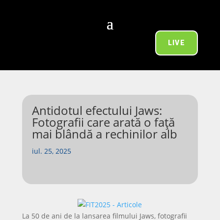
LIVE
Antidotul efectului Jaws:
Fotografii care arată o față
mai blândă a rechinilor alb
iul. 25, 2025
La 50 de ani de la lansarea filmului Jaws, fotografii