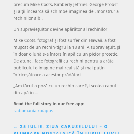
precum Mike Coots, Kimberly Jeffries, George Probst
și alții încearcă să schimbe imaginea de „monstru” a
rechinilor albi.
Un supraviețuitor devine apărător al rechinilor
Mike Coots, fotograf și fost surfer din Hawaii, a fost
mușcat de un rechin-tigru la 18 ani. A supraviețuit, și
în doar o lună s-a întors în apă cu un picior protetic.
De atunci, face fotografii cu rechini pentru a arăta
publicului o imagine mai realistă și mai puțin
înfricoșătoare a acestor prădători.
„Am făcut o poză cu un rechin care își scotea capul
din apă în …
Read the full story in our free app:
radiomania.ro/apps
←
25 IULIE, ZIUA CARUSELULUI – O
PLIMBARE NOSTALGICĂ ÎN JURUL LUMII