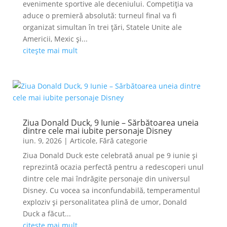
evenimente sportive ale deceniului. Competiția va
aduce o premieră absolută: turneul final va fi
organizat simultan în trei țări, Statele Unite ale
Americii, Mexic și...
citește mai mult
Ziua Donald Duck, 9 Iunie – Sărbătoarea uneia
dintre cele mai iubite personaje Disney
iun. 9, 2026
|
Articole
,
Fără categorie
Ziua Donald Duck este celebrată anual pe 9 iunie și
reprezintă ocazia perfectă pentru a redescoperi unul
dintre cele mai îndrăgite personaje din universul
Disney. Cu vocea sa inconfundabilă, temperamentul
exploziv și personalitatea plină de umor, Donald
Duck a făcut...
citește mai mult