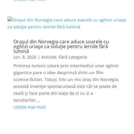
Orașul din Norvegia care aduce soarele cu
oglinzi uriașe ca soluție pentru iernile fără
lumină
iun. 8, 2026
|
Articole
,
Fără categorie
Primirea luminii solare prin intermediul unor oglinzi
gigantice pare o idee desprinsă dintr-un film
science-fiction. Totuși, într-un mic oraș din Norvegia,
această invenție spectaculoasă este cât se poate de
reală și face parte din viața de zi cu zi a
locuitorilor....
citește mai mult