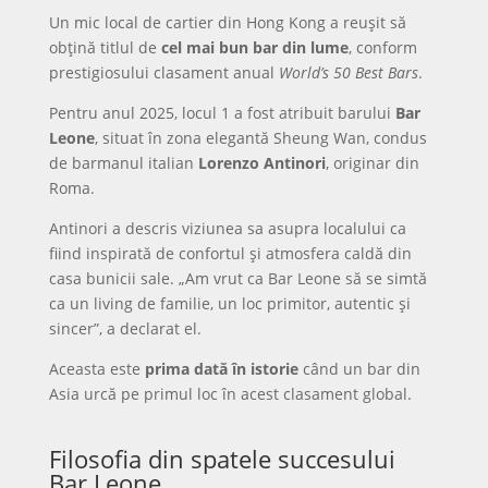
Un mic local de cartier din Hong Kong a reușit să
obțină titlul de
cel mai bun bar din lume
, conform
prestigiosului clasament anual
World’s 50 Best Bars
.
Pentru anul 2025, locul 1 a fost atribuit barului
Bar
Leone
, situat în zona elegantă Sheung Wan, condus
de barmanul italian
Lorenzo Antinori
, originar din
Roma.
Antinori a descris viziunea sa asupra localului ca
fiind inspirată de confortul și atmosfera caldă din
casa bunicii sale. „Am vrut ca Bar Leone să se simtă
ca un living de familie, un loc primitor, autentic și
sincer”, a declarat el.
Aceasta este
prima dată în istorie
când un bar din
Asia urcă pe primul loc în acest clasament global.
Filosofia din spatele succesului
Bar Leone