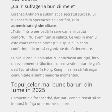
„Ca în sufrageria bunicii mele”
Lorenzo Antinori a subliniat că secretul succesului
nu constă în spectacole sau artificii, ci în
autenticitate și simplitate
.
„Trăim într-o perioadă în care oamenii caută
confortul. Nu avem fum și oglinzi. Ce vezi în meniu
este exact ceea ce primești”, a spus el în cadrul
conferinței de presă organizate după decernare.
Publicul local a aplaudat cu entuziasm anunțul, într-
un eveniment strălucitor, cu cod vestimentar de gală,
desfășurat chiar în Hong Kong — semn că întreaga
comunitate a simțit mândria momentului.
Topul celor mai bune baruri din
lume în 2025
Competiția a fost acerbă, dar Bar Leone a reușit să se
impună în fața unor nume celebre.