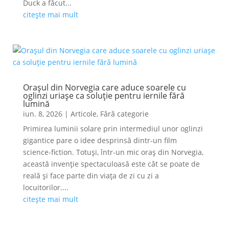
Duck a făcut...
citește mai mult
Orașul din Norvegia care aduce soarele cu
oglinzi uriașe ca soluție pentru iernile fără
lumină
iun. 8, 2026
|
Articole
,
Fără categorie
Primirea luminii solare prin intermediul unor oglinzi
gigantice pare o idee desprinsă dintr-un film
science-fiction. Totuși, într-un mic oraș din Norvegia,
această invenție spectaculoasă este cât se poate de
reală și face parte din viața de zi cu zi a
locuitorilor....
citește mai mult