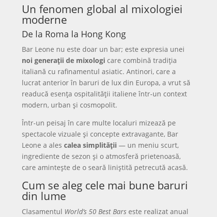
Un fenomen global al mixologiei
moderne
De la Roma la Hong Kong
Bar Leone nu este doar un bar; este expresia unei
noi generații de mixologi
care combină tradiția
italiană cu rafinamentul asiatic. Antinori, care a
lucrat anterior în baruri de lux din Europa, a vrut să
readucă esența ospitalității italiene într-un context
modern, urban și cosmopolit.
Într-un peisaj în care multe localuri mizează pe
spectacole vizuale și concepte extravagante, Bar
Leone a ales
calea simplității
— un meniu scurt,
ingrediente de sezon și o atmosferă prietenoasă,
care amintește de o seară liniștită petrecută acasă.
Cum se aleg cele mai bune baruri
din lume
Clasamentul
World’s 50 Best Bars
este realizat anual