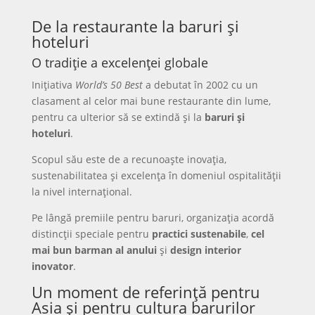
De la restaurante la baruri și
hoteluri
O tradiție a excelenței globale
Inițiativa
World’s 50 Best
a debutat în 2002 cu un
clasament al celor mai bune restaurante din lume,
pentru ca ulterior să se extindă și la
baruri și
hoteluri
.
Scopul său este de a recunoaște inovația,
sustenabilitatea și excelența în domeniul ospitalității
la nivel internațional.
Pe lângă premiile pentru baruri, organizația acordă
distincții speciale pentru
practici sustenabile
,
cel
mai bun barman al anului
și
design interior
inovator
.
Un moment de referință pentru
Asia și pentru cultura barurilor