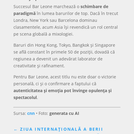
Succesul Bar Leone marchează o
schimbare de
paradigmă
în lumea barurilor de top. Dacă în trecut
Londra, New York sau Barcelona dominau
clasamentele, acum Asia își revendică un rol central
pe scena globală a mixologiei.
Baruri din Hong Kong, Tokyo, Bangkok și Singapore
se află constant în primele 50 de poziții, dovadă că
regiunea a devenit un adevărat laborator de
creativitate și rafinament.
Pentru Bar Leone, acest titlu nu este doar o victorie
personală, ci și o confirmare a faptului că
autenticitatea și emoția pot învinge opulența și
spectacolul
.
Sursa:
cnn
• Foto:
generata cu AI
←
ZIUA INTERNAȚIONALĂ A BERII