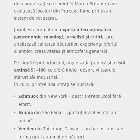
de o organizație cu sediul în Marea Britanie, care
evaluează localuri din întreaga lume printr-un
sistem de vot secret.
Juriul este format din
experți internaționali în
gastronomie, mixologi, jurnaliști și critici
, care
analizează calitatea băuturilor, experiența oferită
clienților, creativitatea și atmosfera generală.
Pe lângă topul principal, organizația publică și o
listă
extinsă 51–100
, ce oferă indicii despre viitoarele
staruri ale industriei.
În 2025, printre noii intrați se numără:
Schmuck
din New York – descris drept „cool fără
efort”,
Exímia
din São Paulo – „gustul Braziliei într-un
pahar”,
Vender
din Taichung, Taiwan – un bar ascuns sub
forma unui automat de băuturi.