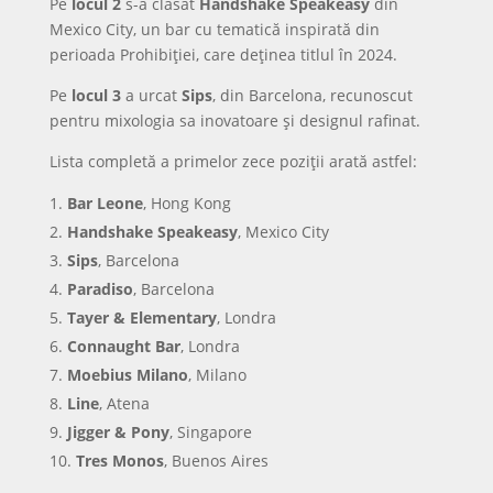
Pe
locul 2
s-a clasat
Handshake Speakeasy
din
Mexico City, un bar cu tematică inspirată din
perioada Prohibiției, care deținea titlul în 2024.
Pe
locul 3
a urcat
Sips
, din Barcelona, recunoscut
pentru mixologia sa inovatoare și designul rafinat.
Lista completă a primelor zece poziții arată astfel:
Bar Leone
, Hong Kong
Handshake Speakeasy
, Mexico City
Sips
, Barcelona
Paradiso
, Barcelona
Tayer & Elementary
, Londra
Connaught Bar
, Londra
Moebius Milano
, Milano
Line
, Atena
Jigger & Pony
, Singapore
Tres Monos
, Buenos Aires