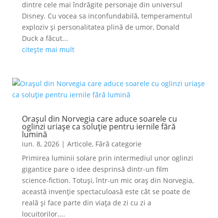
dintre cele mai îndrăgite personaje din universul
Disney. Cu vocea sa inconfundabilă, temperamentul
exploziv și personalitatea plină de umor, Donald
Duck a făcut...
citește mai mult
Orașul din Norvegia care aduce soarele cu
oglinzi uriașe ca soluție pentru iernile fără
lumină
iun. 8, 2026
|
Articole
,
Fără categorie
Primirea luminii solare prin intermediul unor oglinzi
gigantice pare o idee desprinsă dintr-un film
science-fiction. Totuși, într-un mic oraș din Norvegia,
această invenție spectaculoasă este cât se poate de
reală și face parte din viața de zi cu zi a
locuitorilor....