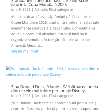
Stadioanele spectaculoase care vor scrie
istorie la Cupa Mondială 2026
iun. 9, 2026
|
Articole
,
Fără categorie
Mai sunt doar câteva săptămâni până la startul
Cupei Mondiale 2026, unul dintre cele mai așteptate
evenimente sportive ale deceniului. Competiția va
aduce o premieră absolută: turneul final va fi
organizat simultan în trei țări, Statele Unite ale
Americii, Mexic și...
citește mai mult
Ziua Donald Duck, 9 Iunie – Sărbătoarea uneia
dintre cele mai iubite personaje Disney
iun. 9, 2026
|
Articole
,
Fără categorie
Ziua Donald Duck este celebrată anual pe 9 iunie și
reprezintă ocazia perfectă pentru a redescoperi unul