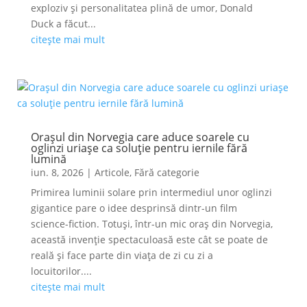
exploziv și personalitatea plină de umor, Donald
Duck a făcut...
citește mai mult
Orașul din Norvegia care aduce soarele cu
oglinzi uriașe ca soluție pentru iernile fără
lumină
iun. 8, 2026
|
Articole
,
Fără categorie
Primirea luminii solare prin intermediul unor oglinzi
gigantice pare o idee desprinsă dintr-un film
science-fiction. Totuși, într-un mic oraș din Norvegia,
această invenție spectaculoasă este cât se poate de
reală și face parte din viața de zi cu zi a
locuitorilor....
citește mai mult