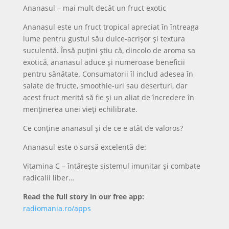
Ananasul – mai mult decât un fruct exotic
Ananasul este un fruct tropical apreciat în întreaga
lume pentru gustul său dulce-acrișor și textura
suculentă. Însă puțini știu că, dincolo de aroma sa
exotică, ananasul aduce și numeroase beneficii
pentru sănătate. Consumatorii îl includ adesea în
salate de fructe, smoothie-uri sau deserturi, dar
acest fruct merită să fie și un aliat de încredere în
menținerea unei vieți echilibrate.
Ce conține ananasul și de ce e atât de valoros?
Ananasul este o sursă excelentă de:
Vitamina C – întărește sistemul imunitar și combate
radicalii liber…
Read the full story in our free app:
radiomania.ro/apps