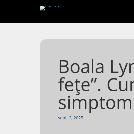
Boala Ly
fețe”. Cu
simptome
sept. 2, 2025