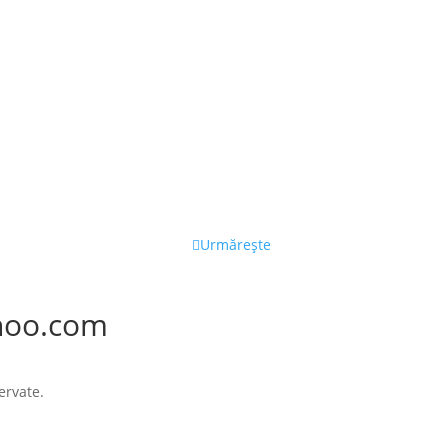
Urmărește
hoo.com
ervate.