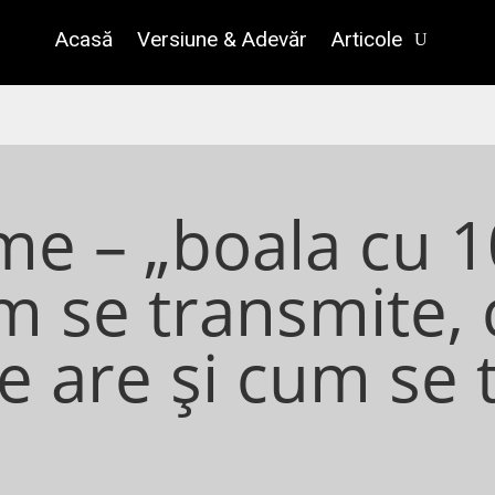
Acasă
Versiune & Adevăr
Articole
me – „boala cu 
m se transmite, 
 are și cum se 