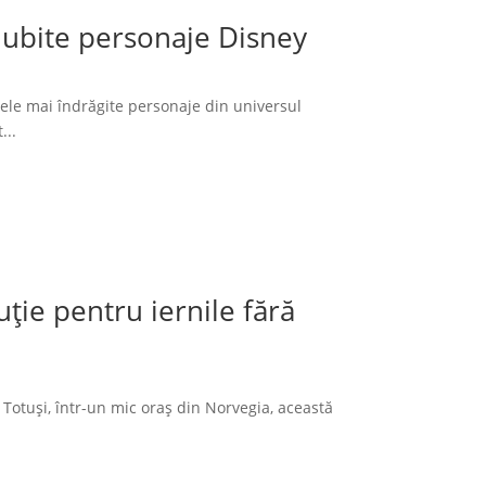
 iubite personaje Disney
cele mai îndrăgite personaje din universul
...
ție pentru iernile fără
 Totuși, într-un mic oraș din Norvegia, această