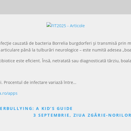
infecție cauzată de bacteria Borrelia burgdorferi și transmisă prin
i articulare până la tulburări neurologice – este numită adesea „boa
ibiotice este eficient. Însă, netratată sau diagnosticată târziu, bo
i. Procentul de infectare variază între…
a.ro/apps
RBULLYING: A KID’S GUIDE
3 SEPTEMBRIE, ZIUA ZGÂRIE-NORILOR