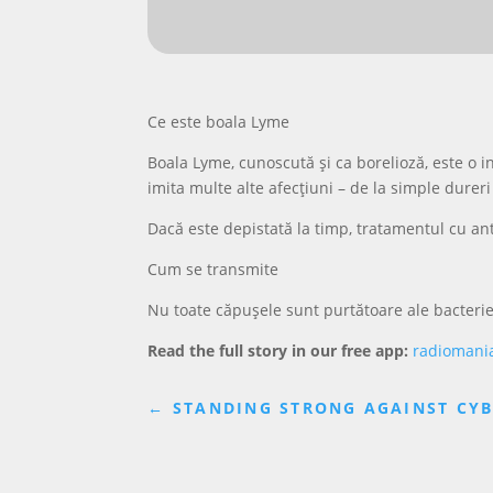
Ce este boala Lyme
Boala Lyme, cunoscută și ca borelioză, este o 
imita multe alte afecțiuni – de la simple durer
Dacă este depistată la timp, tratamentul cu ant
Cum se transmite
Nu toate căpușele sunt purtătoare ale bacterie
Read the full story in our free app:
radiomani
←
STANDING STRONG AGAINST CYBE