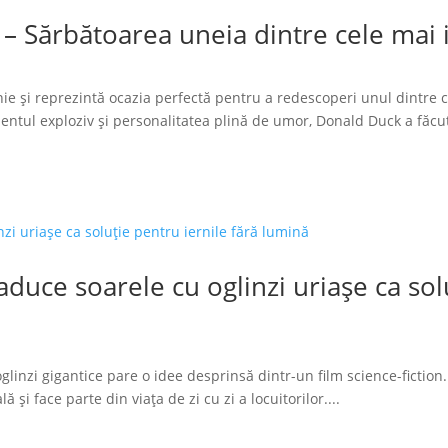
 – Sărbătoarea uneia dintre cele mai
ie și reprezintă ocazia perfectă pentru a redescoperi unul dintre 
tul exploziv și personalitatea plină de umor, Donald Duck a făcut
duce soarele cu oglinzi uriașe ca solu
glinzi gigantice pare o idee desprinsă dintr-un film science-fiction.
 și face parte din viața de zi cu zi a locuitorilor....