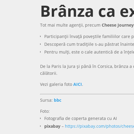
Brânza ca e
Tot mai multe agenții, precum
Cheese Journey
Participanții învață poveștile familiilor care
Descoperă cum tradițiile s-au păstrat înainte 
Pentru mulți, este o cale autentică de a înțel
De la Paris la Jura și până în Corsica, brânza a
călătorii.
Vezi galeria foto
AICI
.
Sursa:
bbc
Foto:
Fotografia de coperta generata cu AI
pixabay
–
https://pixabay.com/photos/chees