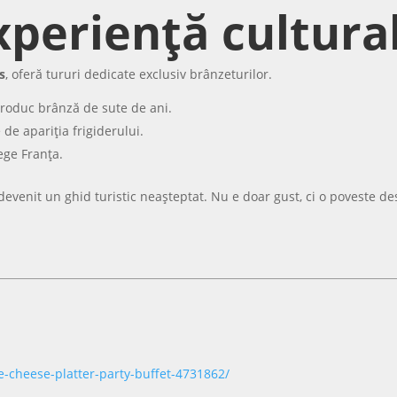
xperiență cultura
s
, oferă tururi dedicate exclusiv brânzeturilor.
 produc brânză de sute de ani.
de apariția frigiderului.
ege Franța.
 devenit un ghid turistic neașteptat. Nu e doar gust, ci o poveste de
e-cheese-platter-party-buffet-4731862/