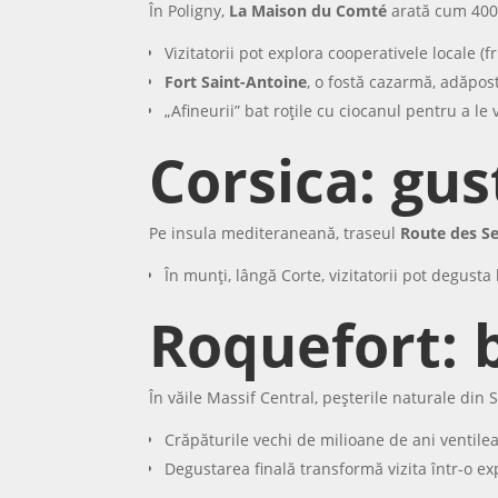
În Poligny,
La Maison du Comté
arată cum 400 
Vizitatorii pot explora cooperativele locale (fr
Fort Saint-Antoine
, o fostă cazarmă, adăpos
„Afineurii” bat roțile cu ciocanul pentru a le 
Corsica: gus
Pe insula mediteraneană, traseul
Route des S
În munți, lângă Corte, vizitatorii pot degusta
Roquefort: 
În văile Massif Central, peșterile naturale di
Crăpăturile vechi de milioane de ani ventile
Degustarea finală transformă vizita într-o e