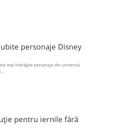
 iubite personaje Disney
cele mai îndrăgite personaje din universul
...
ție pentru iernile fără