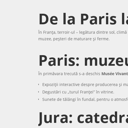
De la Paris 
În Franța, terroir-ul – legătura dintre sol, climă
muzee, peșteri de maturare și ferme.
Paris: muze
În primăvara trecută s-a deschis
Musée Vivan
Expoziții interactive despre producerea și m
Degustări cu „turul Franței” în vitrine.
Sunete de tălăngi în fundal, pentru o atmosf
Jura: cated