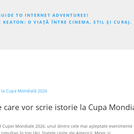
 GUIDE TO INTERNET ADVENTURES!
 KEATON: O VIAȚĂ ÎNTRE CINEMA, STIL ȘI CURAJ. 
 care vor scrie istorie la Cupa Mondi
l Cupei Mondiale 2026, unul dintre cele mai așteptate evenimente 
imultan în trei țări, Statele Unite ale Americii, Mexic și...