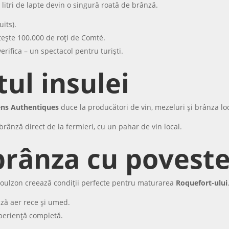
litri de lapte devin o singură roată de brânză.
uits).
tește 100.000 de roți de Comté.
verifica – un spectacol pentru turiști.
tul insulei
ens Authentiques
duce la producători de vin, mezeluri și brânza l
 brânză direct de la fermieri, cu un pahar de vin local.
brânza cu poveste
n Soulzon creează condiții perfecte pentru maturarea
Roquefort-ului
ază aer rece și umed.
xperiență completă.