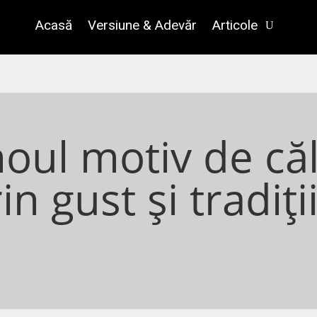
Acasă
Versiune & Adevăr
Articole
oul motiv de căl
n gust și tradiți