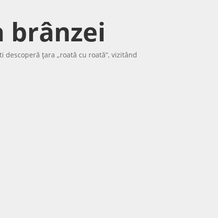
a brânzei
iști descoperă țara „roată cu roată”, vizitând