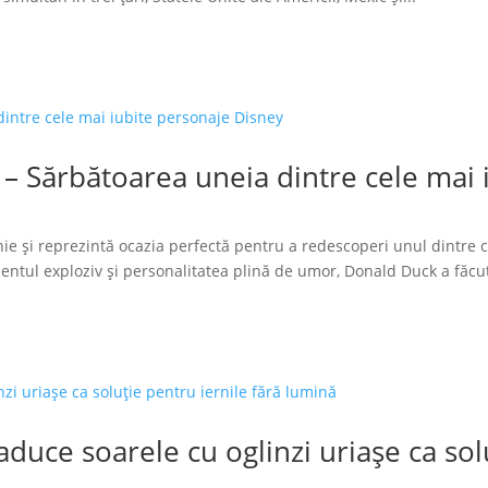
 – Sărbătoarea uneia dintre cele mai
ie și reprezintă ocazia perfectă pentru a redescoperi unul dintre 
tul exploziv și personalitatea plină de umor, Donald Duck a făcut
duce soarele cu oglinzi uriașe ca solu