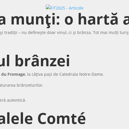
la munți: o hartă 
 și tradiții – nu definește doar vinul, ci și brânza. Tot mai mulți tur
ul brânzei
t du Fromage
, la câțiva pași de Catedrala Notre-Dame.
aturarea brânzeturilor.
eră autentică.
ralele Comté