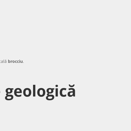
ocală
brocciu
.
 geologică
.