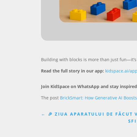
Building with blocks is more than just fun—it’
Read the full story in our app:
kidspace.ai/ap
Join KidSpace on WhatsApp and stay inspired
The post
BrickSmart: How Generative AI Boosts
←
🎉 ZIUA APARATULUI DE FĂCUT VA
SFI