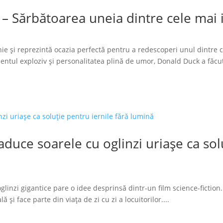
 – Sărbătoarea uneia dintre cele mai
ie și reprezintă ocazia perfectă pentru a redescoperi unul dintre 
tul exploziv și personalitatea plină de umor, Donald Duck a făcut
duce soarele cu oglinzi uriașe ca solu
glinzi gigantice pare o idee desprinsă dintr-un film science-fiction.
 și face parte din viața de zi cu zi a locuitorilor....