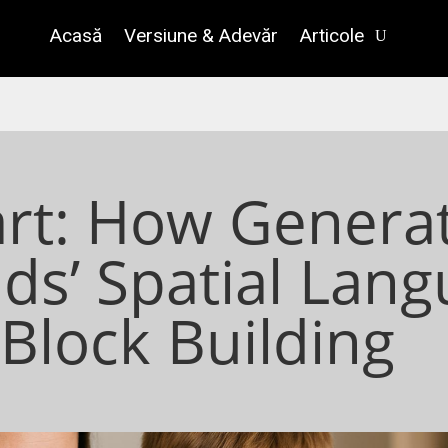
Acasă
Versiune & Adevăr
Articole
rt: How Generat
ids’ Spatial Lan
Block Building