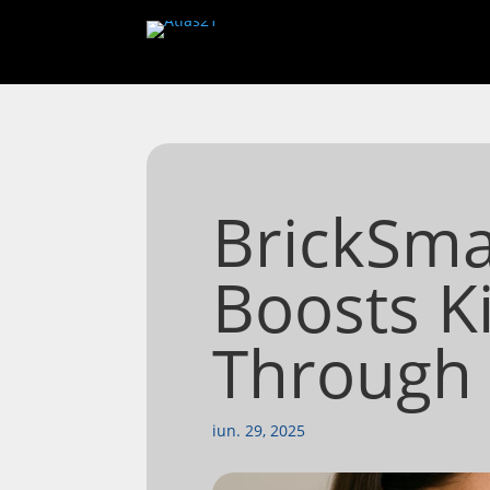
BrickSma
Boosts K
Through 
iun. 29, 2025