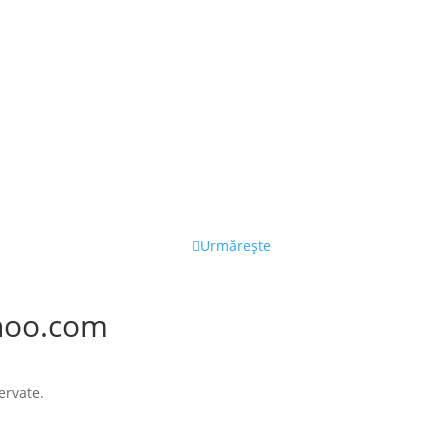
Urmărește
hoo.com
ervate.