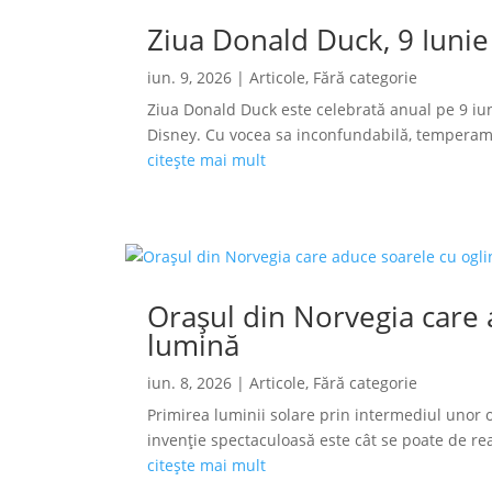
Ziua Donald Duck, 9 Iunie
iun. 9, 2026
|
Articole
,
Fără categorie
Ziua Donald Duck este celebrată anual pe 9 iun
Disney. Cu vocea sa inconfundabilă, temperamen
citește mai mult
Orașul din Norvegia care a
lumină
iun. 8, 2026
|
Articole
,
Fără categorie
Primirea luminii solare prin intermediul unor o
invenție spectaculoasă este cât se poate de reală
citește mai mult