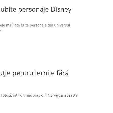
 iubite personaje Disney
cele mai îndrăgite personaje din universul
...
ție pentru iernile fără
 Totuși, într-un mic oraș din Norvegia, această