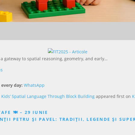
s a gateway to spatial reasoning, geometry, and early…
ps
 every day:
WhatsApp
 Kids’ Spatial Language Through Block Building
appeared first on
K
FE 🍽️ – 29 IUNIE
NȚII PETRU ȘI PAVEL: TRADIȚII, LEGENDE ȘI SUPER