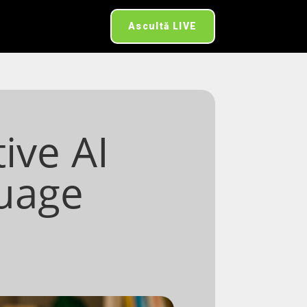
Ascultă LIVE
ive AI
guage