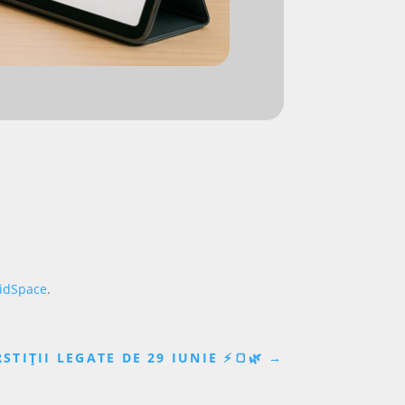
idSpace
.
STIȚII LEGATE DE 29 IUNIE ⚡🍞🌿
→