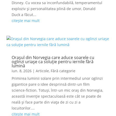
Disney. Cu vocea sa inconfundabilă, temperamentul
exploziv și personalitatea plină de umor, Donald
Duck a făcut...
citește mai mult
Orașul din Norvegia care aduce soarele cu
oglinzi uriașe ca soluție pentru iernile fără
lumină
iun. 8, 2026
|
Articole
,
Fără categorie
Primirea luminii solare prin intermediul unor oglinzi
gigantice pare o idee desprinsă dintr-un film
science-fiction. Totuși, într-un mic oraș din Norvegia,
această invenție spectaculoasă este cât se poate de
reală și face parte din viața de zi cu zi a
locuitorilor....
citește mai mult