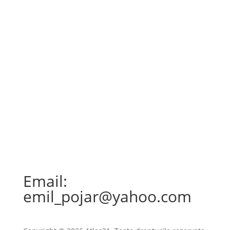
viața de zi cu zi a locuitorilor....
Email:
emil_pojar@yahoo.com