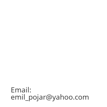
este cât se poate de reală și face parte din
viața de zi cu zi a locuitorilor....
Email:
emil_pojar@yahoo.com