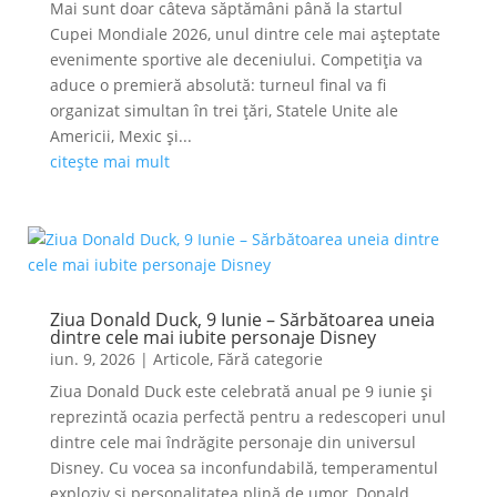
Mai sunt doar câteva săptămâni până la startul
Cupei Mondiale 2026, unul dintre cele mai așteptate
evenimente sportive ale deceniului. Competiția va
aduce o premieră absolută: turneul final va fi
organizat simultan în trei țări, Statele Unite ale
Americii, Mexic și...
citește mai mult
Ziua Donald Duck, 9 Iunie – Sărbătoarea uneia
dintre cele mai iubite personaje Disney
iun. 9, 2026
|
Articole
,
Fără categorie
Ziua Donald Duck este celebrată anual pe 9 iunie și
reprezintă ocazia perfectă pentru a redescoperi unul
dintre cele mai îndrăgite personaje din universul
Disney. Cu vocea sa inconfundabilă, temperamentul
exploziv și personalitatea plină de umor, Donald