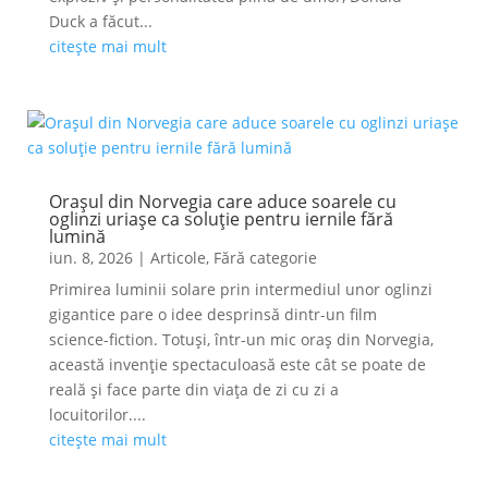
Duck a făcut...
citește mai mult
Orașul din Norvegia care aduce soarele cu
oglinzi uriașe ca soluție pentru iernile fără
lumină
iun. 8, 2026
|
Articole
,
Fără categorie
Primirea luminii solare prin intermediul unor oglinzi
gigantice pare o idee desprinsă dintr-un film
science-fiction. Totuși, într-un mic oraș din Norvegia,
această invenție spectaculoasă este cât se poate de
reală și face parte din viața de zi cu zi a
locuitorilor....
citește mai mult