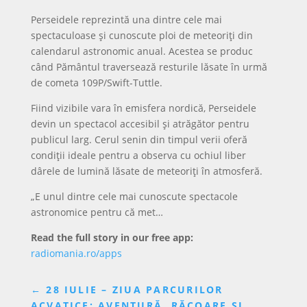
Perseidele reprezintă una dintre cele mai
spectaculoase și cunoscute ploi de meteoriți din
calendarul astronomic anual. Acestea se produc
când Pământul traversează resturile lăsate în urmă
de cometa 109P/Swift-Tuttle.
Fiind vizibile vara în emisfera nordică, Perseidele
devin un spectacol accesibil și atrăgător pentru
publicul larg. Cerul senin din timpul verii oferă
condiții ideale pentru a observa cu ochiul liber
dârele de lumină lăsate de meteoriți în atmosferă.
„E unul dintre cele mai cunoscute spectacole
astronomice pentru că met…
Read the full story in our free app:
radiomania.ro/apps
←
28 IULIE – ZIUA PARCURILOR
ACVATICE: AVENTURĂ, RĂCOARE ȘI