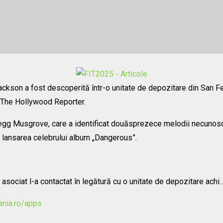
ackson a fost descoperită într-o unitate de depozitare din San F
 The Hollywood Reporter.
egg Musgrove, care a identificat douăsprezece melodii necunosc
de lansarea celebrului album „Dangerous”.
sociat l-a contactat în legătură cu o unitate de depozitare achi
ania.ro/apps